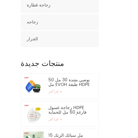
زجاجة قطارة
زجاجه
الجرار
منتجات جديدة
نوصي بشدة 30 مل 50
مل EVOH طبقة HDPE
زجاجة بلاستيكية بيضاوية
اقرأ أكثر
زجاجة غسول HDPE
فارغة 60 مل للحماية
من أشعة الشمس -
اقرأ أكثر
نوصي بشدة
15 مل سبائك الزنك