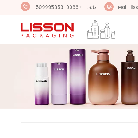
Mail: li
هاتف : +0086 15099958531