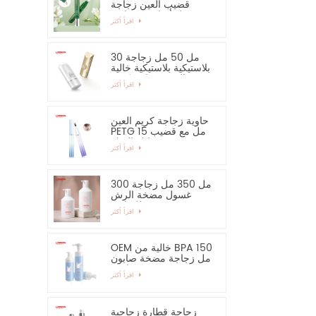
قضيب العين زجاجة
مصل أساسي وحاوية
اقرأ أكثر
30 مل 50 مل زجاجة
بلاستيكية بلاستيكية خالية
من الرش زجاجة كريم
اقرأ أكثر
اليد واقية من الشمس
حاوية زجاجة كريم العين
PETG 15 مل مع قضيب
سبائك الزنك
اقرأ أكثر
300 مل 350 مل زجاجة
غسول مضخة الرش
للشامبو
اقرأ أكثر
OEM خالية من BPA 150
مل زجاجة مضخة صابون
رغوية فارغة
اقرأ أكثر
زجاجة قطارة زجاجية