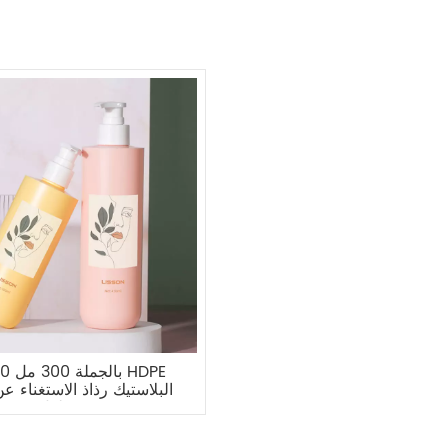
البلاستيك رذاذ الاستغناء ع
محلول