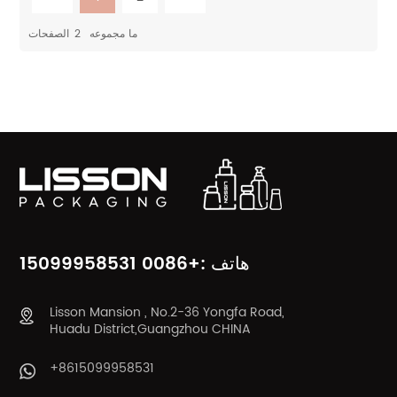
ما مجموعه
2
الصفحات
فئات المنتج
هاتف :+0086 15099958531
Lisson Mansion , No.2-36 Yongfa Road,
Huadu District,Guangzhou CHINA
+8615099958531