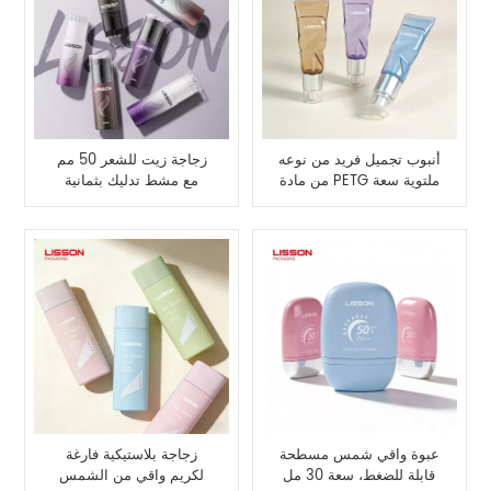
أنبوب تجميل فريد من نوعه
زجاجة زيت للشعر 50 مم
من مادة PETG ملتوية سعة
مع مشط تدليك بثمانية
30 مل مع مضخة لوشن
بكرات
مطلية بالفضة
عبوة واقي شمس مسطحة
زجاجة بلاستيكية فارغة
قابلة للضغط، سعة 30 مل
لكريم واقي من الشمس