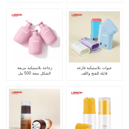
أو 50 مل
بغطاء لولبي
عبوات بلاستيكية فارغة
زجاجة بلاستيكية مربعة
قابلة للفتح واللف
الشكل سعة 500 مل
مصنوعة حسب الطلب من
البولي إيثيلين غير اللامع
والمخملي