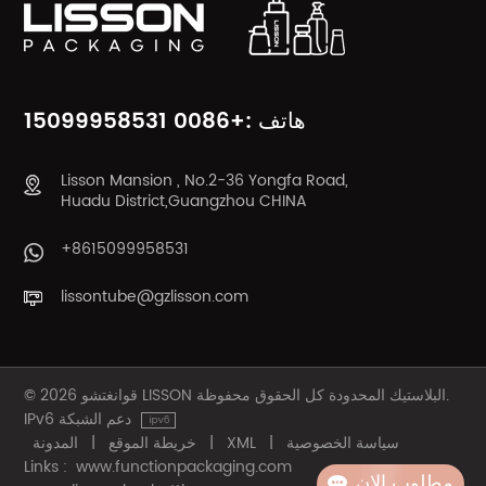
يتعلم أكثر
يتعلم أكثر
هاتف :+0086 15099958531
Lisson Mansion , No.2-36 Yongfa Road,
Huadu District,Guangzhou CHINA
+8615099958531
lissontube@gzlisson.com
© 2026 قوانغتشو LISSON البلاستيك المحدودة كل الحقوق محفوظة.
IPv6 دعم الشبكة
سياسة الخصوصية
|
XML
|
خريطة الموقع
|
المدونة
Links :
www.functionpackaging.com
مطلوب الان