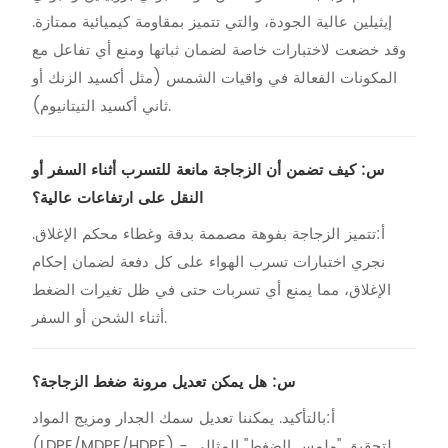
إيثيلين عالية الجودة، والتي تتميز بمقاومة كيميائية ممتازة.
وقد خضعت لاختبارات خاصة لضمان ثباتها ومنع أي تفاعل مع
المكونات الفعالة في واقيات الشمس (مثل أكسيد الزنك أو
ثاني أكسيد التيتانيوم).
س: كيف تضمن أن الزجاجة مانعة للتسرب أثناء السفر أو
النقل على ارتفاعات عالية؟
أ:
تتميز الزجاجة بفوهة مصممة بدقة وغطاء محكم الإغلاق.
نجري اختبارات تسرب الهواء على كل دفعة لضمان إحكام
الإغلاق، مما يمنع أي تسربات حتى في ظل تغيرات الضغط
أثناء الشحن أو السفر.
س: هل يمكن تعديل مرونة ضغط الزجاجة؟
أ:
بالتأكيد. يمكننا تعديل سمك الجدار ومزيج المواد
(LDPE/MDPE/HDPE) لتحقيق "ملمس الضغط" المثالي -