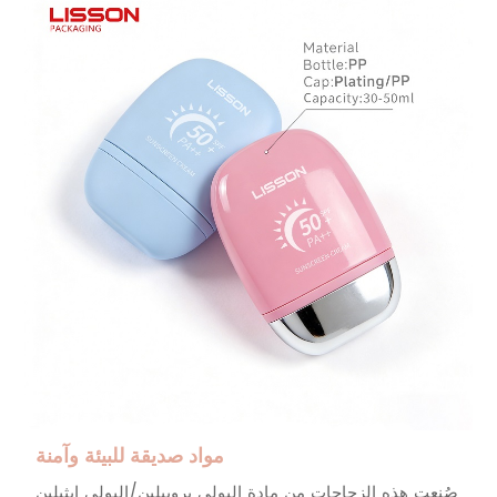
مواد صديقة للبيئة وآمنة
صُنعت هذه الزجاجات من مادة البولي بروبيلين/البولي إيثيلين