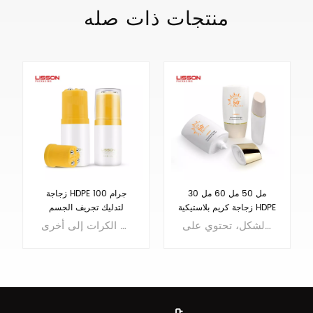
منتجات ذات صله
30 مل 50 مل 60 مل
زجاجة HDPE 100 جرام
زجاجة كريم بلاستيكية HDPE
لتدليك تجريف الجسم
شفافة من طبقة EOVH
زجاجات بلاستيكية بيضاوية الشكل، تحتوي على EOVH في الزجاجة، مما يوفر حماية أفضل للتركيبة. موك فقط 5000 قطعة.
توجد 4 كرات من الفولاذ المقاوم للصدأ على الزجاجة، ويمكن تغيير مواد الكرات إلى أخرى.
لليدين وواقي الشمس