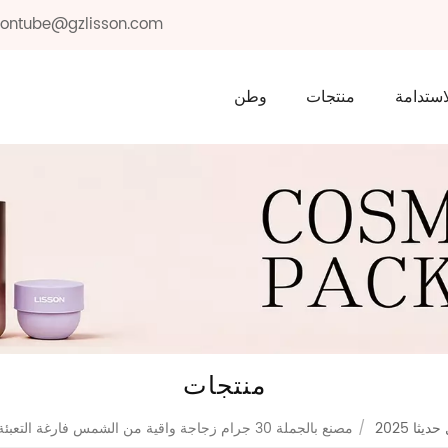
ssontube@gzlisson.com
استدامة
منتجات
وطن
منتجات
ل حديثا
/
مصنع بالجملة 30 جرام زجاجة واقية من الشمس فارغة التعبئة والتغليف