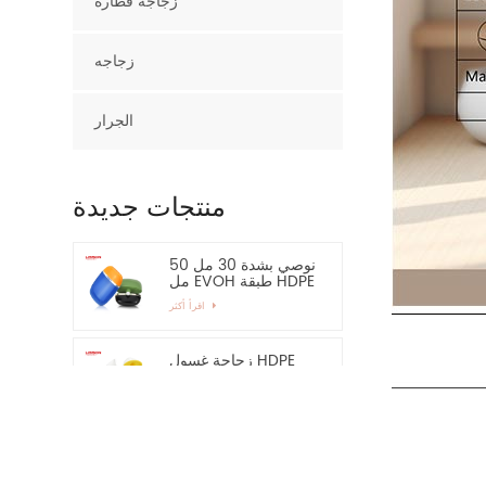
زجاجة قطارة
زجاجه
الجرار
منتجات جديدة
نوصي بشدة 30 مل 50
مل EVOH طبقة HDPE
زجاجة بلاستيكية بيضاوية
اقرأ أكثر
زجاجة غسول HDPE
فارغة 60 مل للحماية
من أشعة الشمس -
اقرأ أكثر
نوصي بشدة
15 مل سبائك الزنك
قضيب العين زجاجة