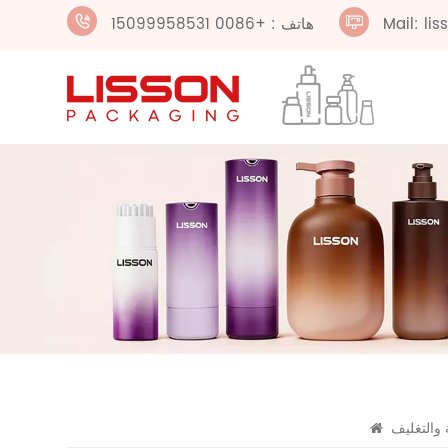
Mail: li
هاتف : +0086 15099958531