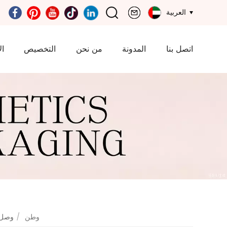
العربية
اتصل بنا
المدونة
من نحن
التخصيص
ال
وطن
/
2025 وص