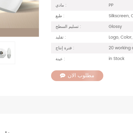
PP
مادي :
Silkscreen,
طبع :
Glossy
تسليم السطح :
Logo, Color,
تقليد :
20 working 
فترة إنتاج :
in Stock
عينة :
مطلوب الان