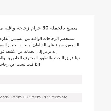
مصنع بالجملة 30 جرام زجاجة واقية من الشمس فارغة التعبئة والتغليف
تستحضر الزجاجات الواقية من الشمس الفارغة 
الشمس، سواء على الشاطئ أو بجانب حمام السب
إنه يرمز إلى الحماية من الأشعة فوق البنفسجية الضارة وأهمية العناية ببشرتك.
لدينا فريق البحث والتطوير المحترف الخاص بنا والذي
إذا كنت تبحث عن زجاجات واقية من الشمس فارغة، اتصل بنا الآن!
 Hands Cream, BB Cream, CC Cream etc