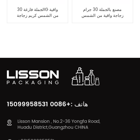
مصنع بالجملة 30 جرام
الجملة فارغة 30G واقية
زجاجة واقية من الشمس
من الشمس كريم زجاجة
فارغة التعبئة والتغليف
التعبئة والتغليف
فئات المنتج
هاتف :+0086 15099958531
Lisson Mansion , No.2-36 Yongfa Road,
Huadu District,Guangzhou CHINA