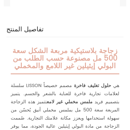
تفاصيل المنتج
زجاجة بلاستيكية مربعة الشكل سعة
500 مل مصنوعة حسب الطلب من
البولي إيثيلين غير اللامع والمخملي
سلسلة LISSON هي
حلول تغليف فاخرة
مصمم خصيصاً
لعلامات تجارية فاخرة للعناية بالشعر والجسم. يتميز
بتصميم فريد
ملمس مخملي غير لامع
تتميز هذه الزجاجة
المربعة سعة 500 مل بملمس مخملي أنيق يُحسّن من
سهولة استخدامها ويعزز مكانة علامتك التجارية. صُممت
الزجاجة من مادة البولي إيثيلين عالية الجودة، مما يوفر