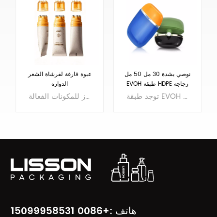
زجاجة غسول HDPE فارغة
نوصي بشدة 30 مل 50 مل
60 مل للحماية من أشعة
EVOH طبقة HDPE زجاجة
الشمس - نوصي بشدة
بلاستيكية بيضاوية
تصميم شكل قطارة الماء ، شعور مريح باليدين ، فتحة فوهة ، موك فقط 5 كيلو.
توجد طبقة EVOH في زجاجة HDPE هذه، وهي مناسبة لواقي الشمس وكريم اليد.
يتعلم أكثر
يتعلم أكثر
هاتف :+0086 15099958531