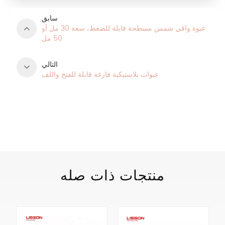
سابق
عبوة واقي شمس مسطحة قابلة للضغط، سعة 30 مل أو
50 مل
التالي
عبوات بلاستيكية فارغة قابلة للفتح واللف
فئات المنتج
منتجات ذات صله