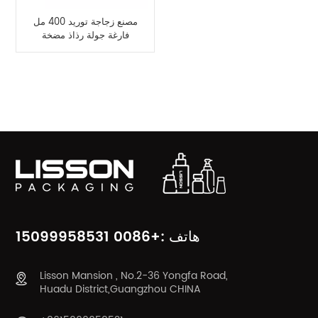
مصنع زجاجة توريد 400 مل
فارغة جولة رذاذ مضخة
غسول زجاجة
فئات المنتج
هاتف :+0086 15099958531
Lisson Mansion , No.2-36 Yongfa Road,
Huadu District,Guangzhou CHINA