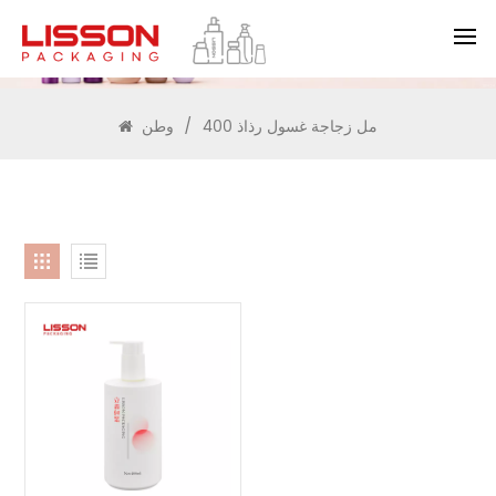
يبحث
400 مل زجاجة غسول رذاذ
/
وطن