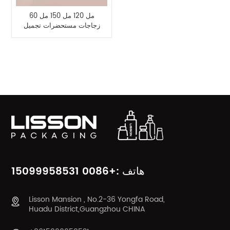
60 مل 120 مل 150 مل
زجاجات مستحضرات تجميل
سميكة الجدار PETG فارغة
و 50 جرام برطمانات كريم
فئات المنتج
هاتف :+0086 15099958531
Lisson Mansion , No.2-36 Yongfa Road,
Huadu District,Guangzhou CHINA