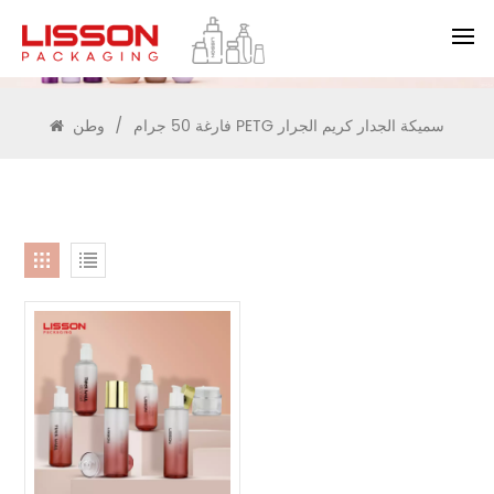
يبحث
فارغة 50 جرام PETG سميكة الجدار كريم الجرار
/
وطن