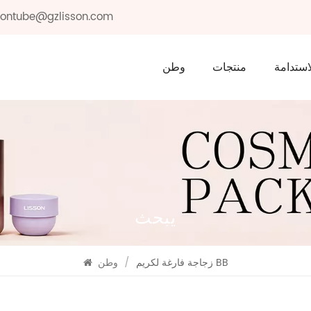
ssontube@gzlisson.com
استدامة
منتجات
وطن
يبحث
زجاجة فارغة لكريم BB
/
وطن