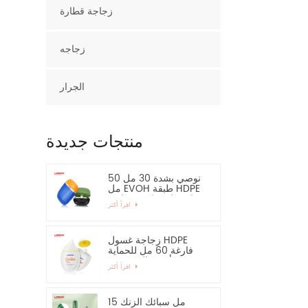
زجاجة قطارة
زجاجه
الجرار
منتجات جديدة
نوصي بشدة 30 مل 50
مل EVOH طبقة HDPE
زجاجة بلاستيكية بيضاوية
اقرأ أكثر
زجاجة غسول HDPE
فارغة 60 مل للحماية
من أشعة الشمس -
اقرأ أكثر
نوصي بشدة
15 مل سبائك الزنك