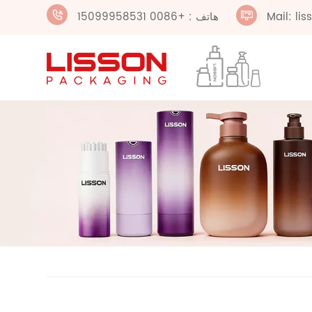
Mail: li
هاتف : +0086 15099958531