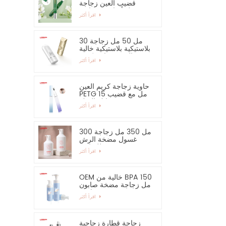
قضيب العين زجاجة
مصل أساسي وحاوية
اقرأ أكثر
30 مل 50 مل زجاجة
بلاستيكية بلاستيكية خالية
من الرش زجاجة كريم
اقرأ أكثر
اليد واقية من الشمس
حاوية زجاجة كريم العين
PETG 15 مل مع قضيب
سبائك الزنك
اقرأ أكثر
300 مل 350 مل زجاجة
غسول مضخة الرش
للشامبو
اقرأ أكثر
OEM خالية من BPA 150
مل زجاجة مضخة صابون
رغوية فارغة
اقرأ أكثر
زجاجة قطارة زجاجية