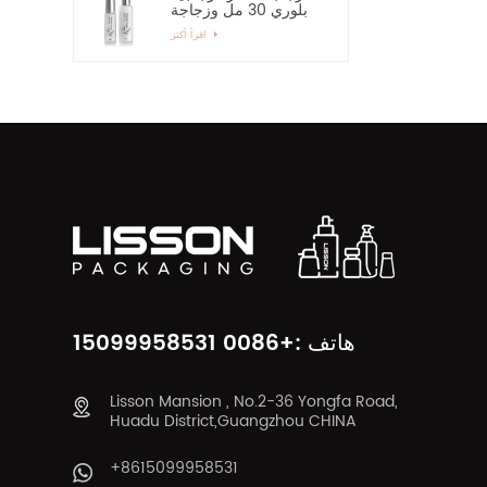
بلوري 30 مل وزجاجة
رذاذ زجاجية بمضخة 60
اقرأ أكثر
مل
هاتف :+0086 15099958531
Lisson Mansion , No.2-36 Yongfa Road,
Huadu District,Guangzhou CHINA
+8615099958531