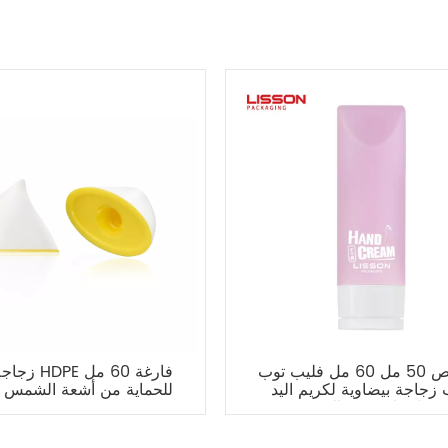
تخصيص 50 مل 60 مل فليب توب
زجاجة غسول 
زجاجة بيضاوية لكريم اليد
للحماية من أشعة الشمس 
سول واقي من الشمس
بشدة