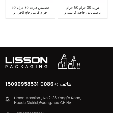
توريد 30 جرام 50 جرام
تخصيص فارغة 30 جرام 50
برطمانات زجاجية كريمية و
جرام كريم زجاج الجرار و
100 مل 120 مل مجموعة
40 مل 100 مل 120 مل
زجاجات زجاجية تجميلية
زجاجة زجاجية
فئات المنتج
هاتف :+0086 15099958531
Lisson Mansion , No.2-36 Yongfa Road,
Huadu District,Guangzhou CHINA