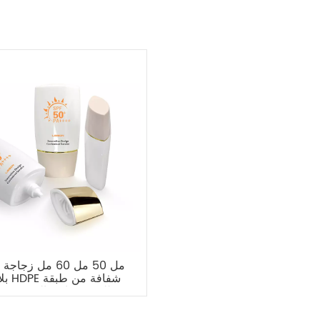
بلاست
EOVH لليدين وواقي الشمس