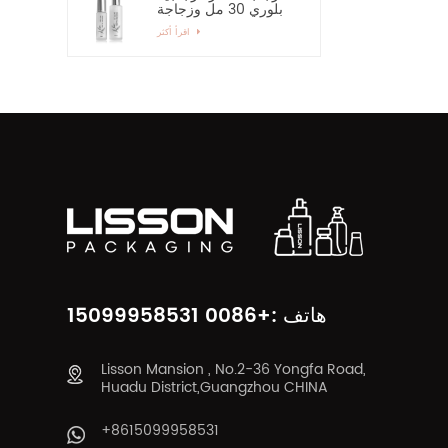
بلوري 30 مل وزجاجة
رذاذ زجاجية بمضخة 60
اقرأ أكثر
مل
هاتف :+0086 15099958531
Lisson Mansion , No.2-36 Yongfa Road,
Huadu District,Guangzhou CHINA
+8615099958531