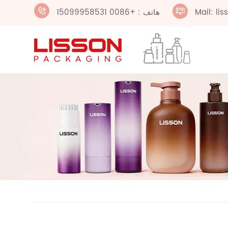
Mail: li
هاتف : +0086 15099958531