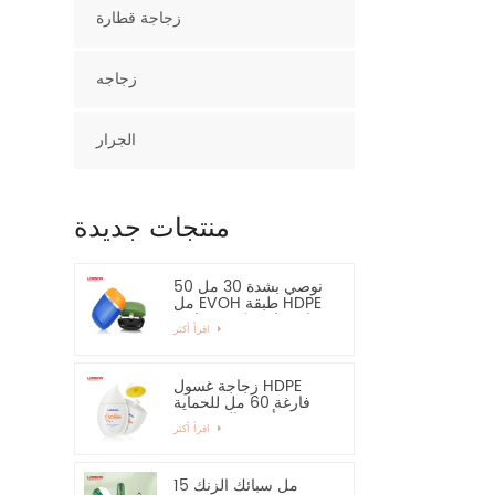
زجاجة قطارة
زجاجه
الجرار
منتجات جديدة
نوصي بشدة 30 مل 50
مل EVOH طبقة HDPE
زجاجة بلاستيكية بيضاوية
اقرأ أكثر
زجاجة غسول HDPE
فارغة 60 مل للحماية
من أشعة الشمس -
اقرأ أكثر
نوصي بشدة
15 مل سبائك الزنك