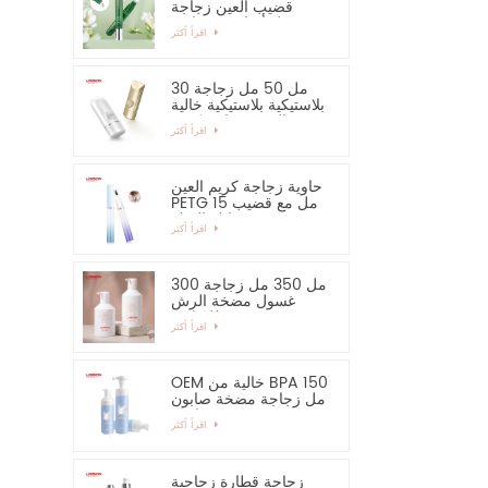
قضيب العين زجاجة
مصل أساسي وحاوية
اقرأ أكثر
30 مل 50 مل زجاجة
بلاستيكية بلاستيكية خالية
من الرش زجاجة كريم
اقرأ أكثر
اليد واقية من الشمس
حاوية زجاجة كريم العين
PETG 15 مل مع قضيب
سبائك الزنك
اقرأ أكثر
300 مل 350 مل زجاجة
غسول مضخة الرش
للشامبو
اقرأ أكثر
OEM خالية من BPA 150
مل زجاجة مضخة صابون
رغوية فارغة
اقرأ أكثر
زجاجة قطارة زجاجية