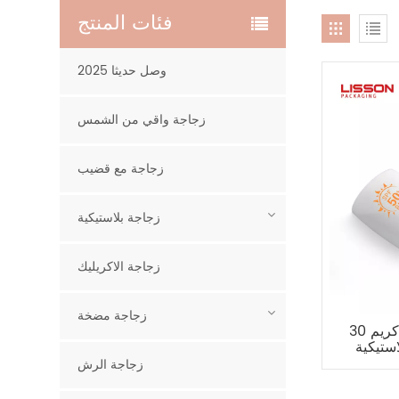
فئات المنتج
2025 وصل حديثا
زجاجة واقي من الشمس
زجاجة مع قضيب
زجاجة بلاستيكية
زجاجة الاكريليك
زجاجة مضخة
30 مل 50 مل 60 مل زجاجة كريم
يكية HDPE شفافة من طبقة
زجاجة الرش