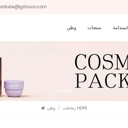
ssontube@gzlisson.com
استدامة
منتجات
وطن
يبحث
زجاجات HDPE
/
وطن