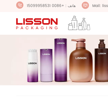
Mail: li
هاتف : +0086 15099958531