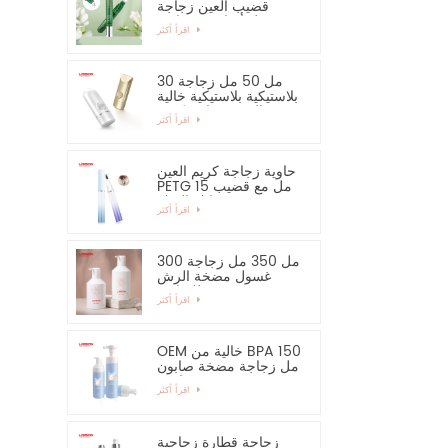
قضيب العين زجاجة
مصل أساسي وحاوية
اقرأ أكثر
30 مل 50 مل زجاجة
بلاستيكية بلاستيكية خالية
من الرش زجاجة كريم
اقرأ أكثر
اليد واقية من الشمس
حاوية زجاجة كريم العين
PETG 15 مل مع قضيب
سبائك الزنك
اقرأ أكثر
300 مل 350 مل زجاجة
غسول مضخة الرش
للشامبو
اقرأ أكثر
OEM خالية من BPA 150
مل زجاجة مضخة صابون
رغوية فارغة
اقرأ أكثر
زجاجة قطارة زجاجية