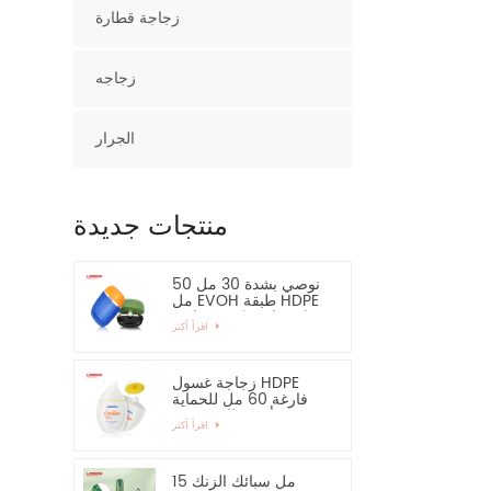
زجاجة قطارة
زجاجه
الجرار
منتجات جديدة
نوصي بشدة 30 مل 50
مل EVOH طبقة HDPE
زجاجة بلاستيكية بيضاوية
اقرأ أكثر
زجاجة غسول HDPE
فارغة 60 مل للحماية
من أشعة الشمس -
اقرأ أكثر
نوصي بشدة
15 مل سبائك الزنك