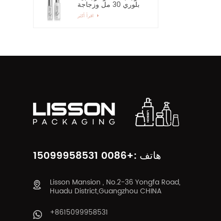
بلوري 30 مل وزجاجة
رذاذ زجاجية بمضخة 60
اقرأ أكثر
مل
هاتف :+0086 15099958531
Lisson Mansion , No.2-36 Yongfa Road,
Huadu District,Guangzhou CHINA
+8615099958531