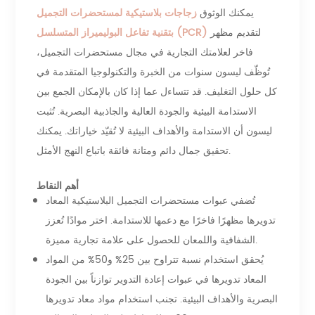
يمكنك الوثوق
زجاجات بلاستيكية لمستحضرات التجميل
لتقديم مظهر
بتقنية تفاعل البوليميراز المتسلسل (PCR)
فاخر لعلامتك التجارية في مجال مستحضرات التجميل،
تُوظّف ليسون سنوات من الخبرة والتكنولوجيا المتقدمة في
كل حلول التغليف. قد تتساءل عما إذا كان بالإمكان الجمع بين
الاستدامة البيئية والجودة العالية والجاذبية البصرية. تُثبت
ليسون أن الاستدامة والأهداف البيئية لا تُقيّد خياراتك. يمكنك
تحقيق جمال دائم ومتانة فائقة باتباع النهج الأمثل.
أهم النقاط
تُضفي عبوات مستحضرات التجميل البلاستيكية المعاد
تدويرها مظهرًا فاخرًا مع دعمها للاستدامة. اختر موادًا تُعزز
الشفافية واللمعان للحصول على علامة تجارية مميزة.
يُحقق استخدام نسبة تتراوح بين 25% و50% من المواد
المعاد تدويرها في عبوات إعادة التدوير توازناً بين الجودة
البصرية والأهداف البيئية. تجنب استخدام مواد معاد تدويرها