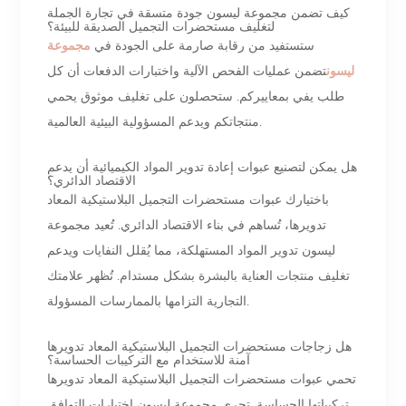
كيف تضمن مجموعة ليسون جودة متسقة في تجارة الجملة
لتغليف مستحضرات التجميل الصديقة للبيئة؟
ستستفيد من رقابة صارمة على الجودة في
مجموعة
ليسون
تضمن عمليات الفحص الآلية واختبارات الدفعات أن كل
طلب يفي بمعاييركم. ستحصلون على تغليف موثوق يحمي
منتجاتكم ويدعم المسؤولية البيئية العالمية.
هل يمكن لتصنيع عبوات إعادة تدوير المواد الكيميائية أن يدعم
الاقتصاد الدائري؟
باختيارك عبوات مستحضرات التجميل البلاستيكية المعاد
تدويرها، تُساهم في بناء الاقتصاد الدائري. تُعيد مجموعة
ليسون تدوير المواد المستهلكة، مما يُقلل النفايات ويدعم
تغليف منتجات العناية بالبشرة بشكل مستدام. تُظهر علامتك
التجارية التزامها بالممارسات المسؤولة.
هل زجاجات مستحضرات التجميل البلاستيكية المعاد تدويرها
آمنة للاستخدام مع التركيبات الحساسة؟
تحمي عبوات مستحضرات التجميل البلاستيكية المعاد تدويرها
تركيباتها الحساسة. تجري مجموعة ليسون اختبارات التوافق