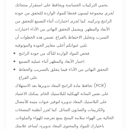
يحمي التركيبات الحساسة ويحافظ على استقرار منتجاتك.
تُجري مجموعة ليسون فحصًا للمواد الواردة للتحقق من جودة
الراتنج وتركيبه. كما تُجرى اختبارات أثناء التصنيع للتحقق من
الأبعاد والمظهر. ويشمل التحقق النهائي من الأداء اختبارات
التسرب وتحليل الاحتفاظ بالفراغ. تضمن هذه الخطوات أن
تلبي عبواتكم أعلى معايير الجودة والموثوقية.
فحص المواد الواردة للتأكد من جودة الراتنج.
اختبار الأبعاد والمظهر أثناء عملية التصنيع.
التحقق النهائي من الأداء فيما يتعلق بالتسريب والحفاظ
على الفراغ.
تحافظ مادة الراتنج المعاد تدويرها بعد الاستهلاك (PCR)
على نفس المتانة الهيكلية للبلاستيك الخام. يمكنك الاعتماد
على البلاستيك المعاد تدويره لتوفير عبوات متينة للأمصال
والكريمات والصابون السائل. كما تُعزز أنظمة المضخات
الخالية من الهواء سلامة المنتج بمنع تعرضه للهواء والملوثات.
باختيارك للمواد والمحتوى المعاد تدويره، تُساعد علامتك