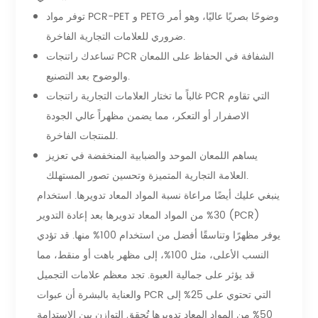
توفر مواد PCR-PET و PETG وضوحًا بصريًا عاليًا، وهو أمر
ضروري للعلامات التجارية الفاخرة.
تساعدك راتنجات PCR الشفافة في الحفاظ على اللمعان
والوضوح بعد التصنيع.
غالباً ما تختار العلامات التجارية راتنجات PCR التي تقاوم
الاصفرار أو التعكر، مما يضمن مظهراً عالي الجودة
للمنتجات الفاخرة.
يساهم اللمعان الموحد والضبابية المنخفضة في تعزيز
العلامة التجارية المتميزة وتحسين تصور المستهلك.
ينبغي عليك أيضًا مراعاة نسبة المواد المعاد تدويرها. استخدام
30% من المواد المعاد تدويرها بعد إعادة التدوير (PCR)
يوفر مظهرًا وتناسقًا أفضل من استخدام 100% منها. قد تؤدي
النسب الأعلى، مثل 100%، إلى مظهر باهت أو منقط، مما
قد يؤثر على جمالية العبوة. تجد معظم علامات التجميل
والعناية بالبشرة أن عبوات PCR التي تحتوي على 25% إلى
50% من المواد المعاد تدويرها تُحقق التوازن بين الاستدامة