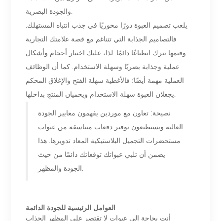
والجودة البصرية.
يلعب تصميم العبوة دورًا محوريًا في جذب انتباه المستهلك.
فالتصاميم الجذابة التي تتناغم مع قصة علامتك التجارية
وقيمها تترك انطباعًا دائمًا. لذا، عليك اختيار أحجام وأشكال
عملية وجذابة بصريًا وسهلة الاستخدام. كما أن الوظائف
العملية مهمة أيضًا؛ فالأغطية سهلة الفتح والإغلاق المحكم
يجعلان العبوة سهلة الاستخدام ويحميان المنتج بداخلها.
نصيحة: تعاون مع موردين يفهمون معايير الجودة
العالية ويستطيعون توفير دفعات متناسقة من عبوات
مستحضرات التجميل البلاستيكية المعاد تدويرها. هذا
يضمن أن تلبي عبواتك توقعاتك دائمًا من حيث
الجودة والمظهر.
العوامل الرئيسية للجودة الدائمة
أنت بحاجة إلى عبوات لا تقتصر على المظهر الجذاب