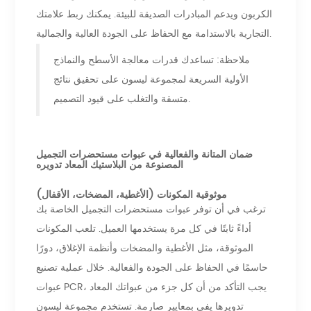
الكربون ويدعم المبادرات الصديقة للبيئة. يمكنك ربط علامتك
التجارية بالاستدامة مع الحفاظ على الجودة العالية والجمالية.
ملاحظة: تساعدك قدرات معالجة الأسطح والنماذج
الأولية السريعة لمجموعة ليسون على تحقيق نتائج
متسقة والتغلب على قيود التصميم.
ضمان المتانة والفعالية في عبوات مستحضرات التجميل
المصنوعة من البلاستيك المعاد تدويره
موثوقية المكونات (الأغطية، المضخات، الأقفال)
ترغب في أن توفر عبوات مستحضرات التجميل الخاصة بك
أداءً ثابتًا في كل مرة يستخدمها العميل. تلعب المكونات
الموثوقة، مثل الأغطية والمضخات وأنظمة الإغلاق، دورًا
حاسمًا في الحفاظ على الجودة والفعالية. خلال عملية تصنيع
عبوات PCR، يجب التأكد من أن كل جزء من عبواتك المعاد
تدويرها يفي بمعايير صارمة. تستخدم مجموعة ليسون