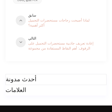
تصنيع زجاجات PCR
سابق
لماذا أصبحت زجاجات مستحضرات التجميل
أكثر أهمية؟
التالي
إعادة تعريف جاذبية مستحضرات التجميل على
الرفوف: أهم النقاط المستفادة من مجموعة
ليسون في معرض ميك أب في باريس 2026
فئات
أحدث مدونة
العلامات