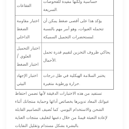
حساسية ولكنها مفيدة للفحوصات
الفقاعات
السريعة.
يؤكد هذا على أقصى ضغط يمكن أن
اختبار مقاومة
تتحمله العبوات، وهو أمر مهم بالنسبة
الضغط
لمستحضرات التجميل السميكة.
الداخلي
اختبار التحميل
يحاكي ظروف التخزين لتقييم قدرة تحمل
العلوي /
الأحمال.
اختبار الضغط
يختبر السلامة الهيكلية في ظل درجات
اختبار الإجهاد
حرارة ورطوبة متغيرة.
البيئي
تستفيد من هذه الاختبارات الدقيقة لأنها تضمن احتفاظ
عبواتك المعاد تدويرها بخصائص أدائها وحماية منتجاتك أثناء
الشحن والاستخدام اليومي. كما تُضيف التصاميم القابلة
لإعادة التعبئة قيمةً من خلال دعمها لتغليف منتجات العناية
بالبشرة بشكل مستدام وتقليل النفايات.