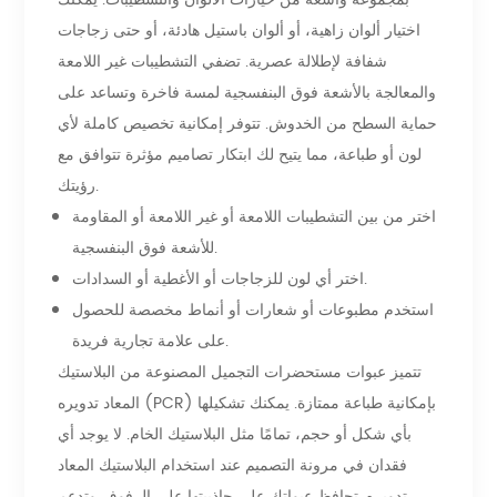
اختيار ألوان زاهية، أو ألوان باستيل هادئة، أو حتى زجاجات
شفافة لإطلالة عصرية. تضفي التشطيبات غير اللامعة
والمعالجة بالأشعة فوق البنفسجية لمسة فاخرة وتساعد على
حماية السطح من الخدوش. تتوفر إمكانية تخصيص كاملة لأي
لون أو طباعة، مما يتيح لك ابتكار تصاميم مؤثرة تتوافق مع
رؤيتك.
اختر من بين التشطيبات اللامعة أو غير اللامعة أو المقاومة
للأشعة فوق البنفسجية.
اختر أي لون للزجاجات أو الأغطية أو السدادات.
استخدم مطبوعات أو شعارات أو أنماط مخصصة للحصول
على علامة تجارية فريدة.
تتميز عبوات مستحضرات التجميل المصنوعة من البلاستيك
المعاد تدويره (PCR) بإمكانية طباعة ممتازة. يمكنك تشكيلها
بأي شكل أو حجم، تمامًا مثل البلاستيك الخام. لا يوجد أي
فقدان في مرونة التصميم عند استخدام البلاستيك المعاد
تدويره. تحافظ عبواتك على جاذبيتها على الرفوف وتدعم