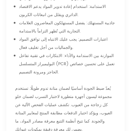
الاستدامة: استخدام إعادة تدوير المواد يدعم الاقتصاد
الدائري ويقلل من انبعاثات الكربون.
جاذبية المستهلك: يفضل المستهلكون المعاصرون العلامات
التجارية التي تُظهر التزاماً بالاستدامة.
اعتبارات التصميم: يجب عليك الانتباه إلى توافق المواد
والجماليات من أجل تغليف فعال.
الموازنة بين الاستدامة والأداء: الابتكارات في تقنية تفاعل
البوليميراز المتسلسل (PCR) تعمل على تحسين خصائص
الحاجز ومرونة التصميم.
يُعدّ ضبط الجودة أساسيًا لضمان متانة تدوم طويلًا. تستخدم
مجموعة ليسون أجهزة متطورة لاختبار التسرب لضمان خلو
كل زجاجة من العيوب. تكشف عمليات الفحص الآلية عن
العيوب، ويؤكد اختبار الدفعات مطابقة المنتج لمعايير المتانة
والجودة. كما تتيح أنظمة التتبع معرفة مصادر المواد، ما
يضمن لك معرفة دقيقة بمكونات عبواتك.