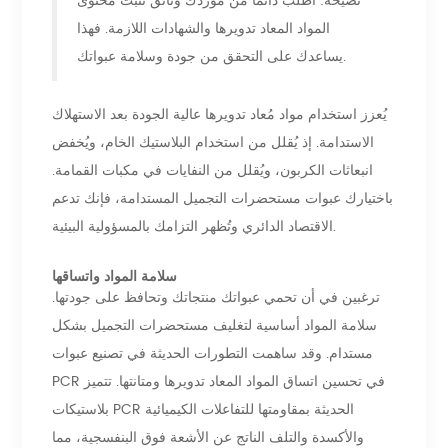
نصيحة: اطلب دائمًا من موردك وثائق تثبت محتوى
المواد المعاد تدويرها والشهادات اللازمة. فهذا
يساعدك على التحقق من جودة وسلامة عبواتك.
يُعزز استخدام مواد مُعاد تدويرها عالية الجودة بعد الاستهلاك
الاستدامة. إذ يُقلل من استخدام البلاستيك الخام، ويُخفض
انبعاثات الكربون، ويُقلل من النفايات في مكبات القمامة.
باختيارك عبوات مستحضرات التجميل المستدامة، فإنك تدعم
الاقتصاد الدائري وتُظهر التزامك بالمسؤولية البيئية.
سلامة المواد واتساقها
ترغبين في أن تحمي عبواتك منتجاتك وتحافظ على جودتها.
سلامة المواد أساسية لتغليف مستحضرات التجميل بشكل
مستدام. وقد ساهمت التطورات الحديثة في تصنيع عبوات
PCR في تحسين اتساق المواد المعاد تدويرها ومتانتها. تتميز
بلاستيكات PCR الحديثة بمقاومتها للتفاعلات الكيميائية
والأكسدة والتلف الناتج عن الأشعة فوق البنفسجية، مما