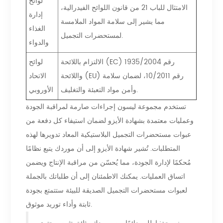
لوائح
الامتثال للباب 21 من قانون اللوائح الفيدرالية،
إدارة
مما يشير إلى سلامة المواد الملامسة
الغذاء
لمستحضرات التجميل.
والدواء
الالتزام باللائحة (EC) رقم 1935/2004
لوائح
واللائحة (EU) رقم 10/2011، لضمان سلامة
الاتحاد
وأمن مواد التعبئة والتغليف.
الأوروبي
تستخدم مجموعة ليسون إجراءات صارمة لمراقبة الجودة
وعمليات معتمدة بشهادة الأيزو لضمان استيفاء كل دفعة من
عبوات مستحضرات التجميل البلاستيكية المعاد تدويرها لهذه
المتطلبات. تُشير شهادة الأيزو إلى أن موردك يتبع نظامًا
مُحكمًا لإدارة الجودة، مما يُحسّن من مراقبة الإنتاج ويضمن
اتساق العمليات. يمكنك الاطمئنان إلى أن طلباتك بالجملة
لعبوات مستحضرات التجميل الصديقة للبيئة ستتمتع بجودة
ثابتة وأداء توريد موثوق.