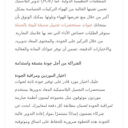
تدوير البلاستيك (PCR) للمتطلبات التنظيمية الدولية. كما
تحمي تقنيتها الخالية من الهواء التركيبات الحساسة بشكل
أكبر من خلال منع تعرضها للهواء وتلوثها. يمكنك الوثوق بأن
منتجاتك
عبوات مستحضرات تجميل صديقة للبيئة بالجملة
ستوفر الطلبات خصائص الأداء التي تعد بها علامتك التجارية.
من خلال التركيز على الجودة، والمحتوى المعاد تدويره،
والاختبارات الدقيقة، تضمن أن توفر عبواتك المتانة والفعالية.
الشراكة من أجل جودة متسقة واستدامة
اختيار الموردين ومراقبة الجودة
عليك اختيار مورد قادر على توفير جودة ثابتة لعبوات
مستحضرات التجميل البلاستيكية المعاد تدويرها. يستخدم
موردون موثوقون مثل مجموعة ليسون أنظمة صارمة
لمراقبة الجودة لضمان مطابقة كل دفعة لمعاييرك. ابحث عن
شركاء يضمنون إمدادًا مستمرًا بمواد إعادة التدوير عالية
الجودة. هذه الخطوة ضرورية للحفاظ على اتساق وموثوقية