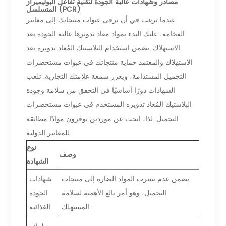
مصادر وشهادات عالية الجودة لتقنية تفاعل البوليميراز
المتسلسل (PCR)
عندما ترغب في أن ترقى عبوات منتجاتك إلى معايير
الفخامة، عليك البدء بمواد معاد تدويرها عالية الجودة بعد
الاستهلاك. يضمن استخدام البلاستيك المُعاد تدويره بعد
الاستهلاك والمعتمد حماية منتجاتك في عبوات مستحضرات
التجميل المستدامة، ويعزز سمعة علامتك التجارية. تلعب
الشهادات دورًا أساسيًا في التحقق من سلامة وجودة
البلاستيك المُعاد تدويره المستخدم في عبوات مستحضرات
التجميل. لذا، ابحث عن موردين يوفرون موادًا مطابقة
للمعايير الدولية.
نوع
وصف
الشهادة
يضمن عدم تسرب المواد الضارة إلى منتجات
شهادات
التجميل، وهو أمر بالغ الأهمية لسلامة
الجودة
المستهلك.
الغذائية