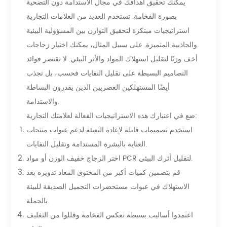
يمكنك تحقيق أهدافك في مجال الاستدامة دون التضحية
بصورة الفخامة. تستخدم العديد من العلامات التجارية
استراتيجيات مبتكرة لتحقيق التوازن بين المسؤولية البيئية
والجاذبية المتميزة. على سبيل المثال، يمكنك اختيار زجاجات
أخف وزنًا لتقليل استهلاك المواد والأثر البيئي. لا تقتصر فوائد
التصاميم البسيطة على تقليل النفايات فحسب، بل تجذب
أيضًا المستهلكين العصريين الذين يقدرون البساطة
والاستدامة.
ضع في اعتبارك هذه الاستراتيجيات الفعالة لعلامتك التجارية:
استخدم تصميمات قابلة لإعادة التعبئة لدعم عبوات منتجات
العناية بالبشرة المستدامة وتقليل النفايات.
اختر الزجاج خفيف الوزن أو مواد PCR لتقليل أثرك البيئي.
قم بتضمين كميات أكبر من المحتوى المعاد تدويره بعد
الاستهلاك في عبوات مستحضرات التجميل الصديقة للبيئة
بالجملة.
اعتمدوا أساليب بسيطة تعكس الفخامة وقللوا من التغليف