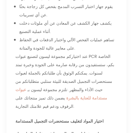
يقوم جهاز اختبار التسرب المدمج بفحص كل زجاجة بحثًا
عن أي تسريبات.
يكشف جهاز الكشف عن المعادن عن أي ملوثات دخلت
أثناء عملية التصنيع.
تساهم عمليات الفحص الآلي واختبار الدفعات في الحفاظ
على معايير عالية للجودة والمتانة.
عند اختياركم مجموعة ليسون لتصنيع عبوات PCR الخاصة
بكم، ستستفيدون من رقابة صارمة على الجودة وخبرة تمتد
لسنوات. يمكنكم الوثوق بأن طلباتكم بالجملة لعبوات
مستحضرات التجميل الصديقة للبيئة ستلبي متطلباتكم من
حيث الأداء والمظهر. تلتزم مجموعة ليسون بـ
عبوات
مستدامة للعناية بالبشرة
يضمن ذلك تميز منتجاتك على
الرفوف ودعم قيم علامتك التجارية.
اختيار المواد لتغليف مستحضرات التجميل المستدامة