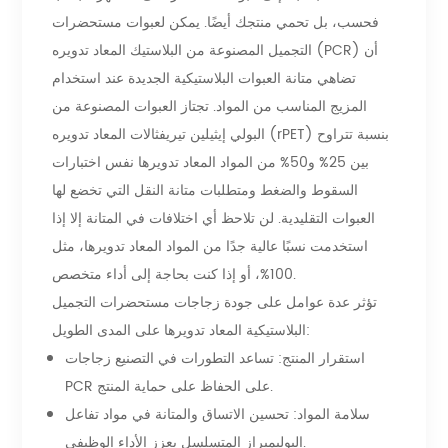
فحسب، بل تحمي منتجك أيضًا. يمكن لعبوات مستحضرات
التجميل المصنوعة من البلاستيك المعاد تدويره (PCR) أن
تضاهي متانة العبوات البلاستيكية الجديدة عند استخدام
المزيج المناسب من المواد. تجتاز العبوات المصنوعة من
البولي إيثيلين تيريفثالات المعاد تدويره (rPET) بنسبة تتراوح
بين 25% و50% من المواد المعاد تدويرها نفس اختبارات
السقوط والضغط ومتطلبات متانة النقل التي تخضع لها
العبوات التقليدية. لن تلاحظ أي اختلافات في المتانة إلا إذا
استخدمت نسبًا عالية جدًا من المواد المعاد تدويرها، مثل
100%، أو إذا كنت بحاجة إلى أداء متخصص.
تؤثر عدة عوامل على جودة زجاجات مستحضرات التجميل
البلاستيكية المعاد تدويرها على المدى الطويل:
استقرار المنتج: تساعد التطورات في التصنيع زجاجات
PCR على الحفاظ على حماية المنتج.
سلامة المواد: تحسين الاتساق والمتانة في مواد تفاعل
البوليميراز المتسلسل يعزز الأداء الوظيفي.