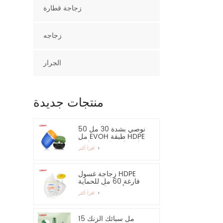
زجاجة قطارة
زجاجه
الجرار
منتجات جديدة
نوصي بشدة 30 مل 50
مل EVOH طبقة HDPE
زجاجة بلاستيكية بيضاوية
اقرأ أكثر
زجاجة غسول HDPE
فارغة 60 مل للحماية
من أشعة الشمس -
اقرأ أكثر
نوصي بشدة
15 مل سبائك الزنك