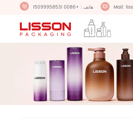
Mail: li
هاتف : +0086 15099958531