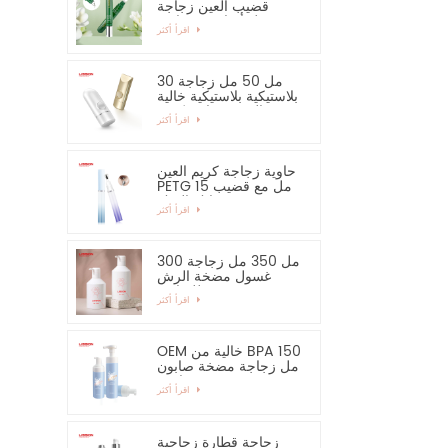
قضيب العين زجاجة
مصل أساسي وحاوية
اقرأ أكثر
30 مل 50 مل زجاجة
بلاستيكية بلاستيكية خالية
من الرش زجاجة كريم
اقرأ أكثر
اليد واقية من الشمس
حاوية زجاجة كريم العين
PETG 15 مل مع قضيب
سبائك الزنك
اقرأ أكثر
300 مل 350 مل زجاجة
غسول مضخة الرش
للشامبو
اقرأ أكثر
OEM خالية من BPA 150
مل زجاجة مضخة صابون
رغوية فارغة
اقرأ أكثر
زجاجة قطارة زجاجية