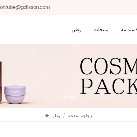
ssontube@gzlisson.com
استدامة
منتجات
وطن
يبحث
زجاجة مضخة
/
وطن