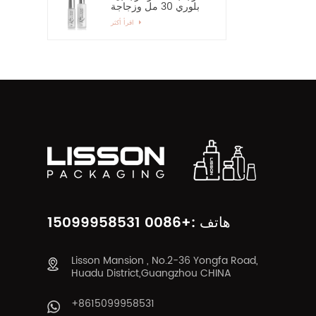
بلوري 30 مل وزجاجة
رذاذ زجاجية بمضخة 60
اقرأ أكثر
مل
هاتف :+0086 15099958531
Lisson Mansion , No.2-36 Yongfa Road,
Huadu District,Guangzhou CHINA
+8615099958531