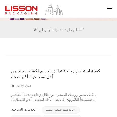
يبحث
كشط زجاجة التدليك
/
وطن
كيفية استخدام زجاجة تدليك الجسم لكشط الجلد من
أجل نمط حياة أكثر صحة
Apr 01, 2026
يمكنك تغيير روتينك الصحي من خلال زجاجة تدليك لتقشير
الجسميلجأ الكثيرون إلى هذه الأداة لتخفيف آلام العضلات،
وتقليل الالتهابات، وتحسين تدفق الدم. تتميز زجاجة البولي
إيثيلين عالي الكثافة (HDPE) سعة 100 غرام ببكراتها المصنوعة
العلامات الساخنة :
زجاجة تدليك لتقشير الجسم
من الفولاذ المقاوم للصدأ وتصميمها الصحي، مما يجعلها سهلة