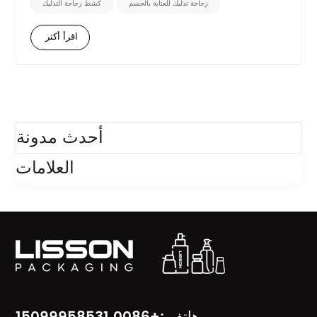
زجاجة تدليك للعناية بالجسم
كشط زجاجة التدليك
التنظيف وفعالة للغاي...
اقرأ أكثر
فئات
أحدث مدونة
العلامات