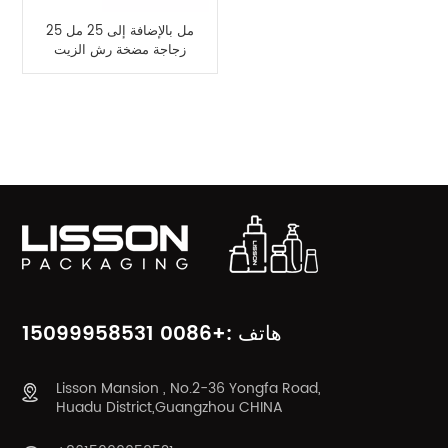
25 مل بالإضافة إلى 25 مل
زجاجة مضخة رش الزيت
العطري ذات الغرفة
المزدوجة
فئات المنتج
هاتف :+0086 15099958531
Lisson Mansion , No.2-36 Yongfa Road,
Huadu District,Guangzhou CHINA