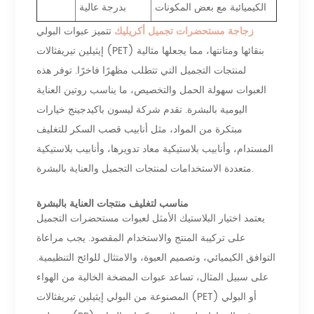
الكيميائية مع بعض المكونات
بدرجة عالية
زجاجة مستحضرات تجميل أكريليك
تتميز عبوات البولي
إيثيلين تيريفثالات (PET) بنقائها ومتانتها، مما يجعلها مثالية
لمنتجات التجميل التي تتطلب مظهرًا فاخرًا. توفر هذه
العبوات سهولة الحمل والتخصيص، ما يناسب روتين العناية
اليومية بالبشرة. تقدم شركة ليسون باكيدجينج خيارات
مبتكرة من المواد، مثل أنابيب قصب السكر للتغليف
المستدام، وأنابيب بلاستيكية معاد تدويرها، وأنابيب بلاستيكية
متعددة الاستخدامات لمنتجات التجميل والعناية بالبشرة.
مناسب لتغليف منتجات العناية بالبشرة
يعتمد اختيار البلاستيك الأمثل لعبوات مستحضرات التجميل
على تركيبة المنتج والاستخدام المقصود. يجب مراعاة
التوافق الكيميائي، وتصميم العبوة، والامتثال للوائح التنظيمية.
على سبيل المثال، تساعد عبوات المضخة الخالية من الهواء
المصنوعة من البولي إيثيلين تيريفثالات (PET) أو البولي