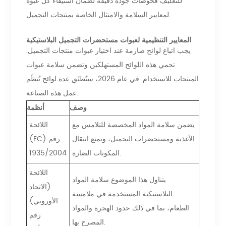
للتغليف فحوصات جودة دقيقة لضمان استيفاء كل عبوة
لمعايير السلامة والامتثال الخاصة بمنتجات التجميل.
المعايير التنظيمية لعبوات مستحضرات التجميل البلاستيكية
يجب اتباع لوائح صارمة عند اختيار عبوات منتجات التجميل.
تحمي هذه اللوائح المستهلكين وتضمن سلامة عبوات
المنتجات للاستخدام. في عام 2026، ستُطبّق عدة لوائح تُنظّم
عمل هذه الصناعة.
وصف
أنظمة
يضمن سلامة المواد المخصصة للتلامس مع
اللائحة
الأغذية ومستحضرات التجميل، ويمنع انتقال
(EC) رقم
المكونات الضارة.
1935/2004
اللائحة
يتناول هذا الموضوع سلامة المواد
(الاتحاد
البلاستيكية المستخدمة في ملامسة
الأوروبي)
الطعام، بما في ذلك حدود الهجرة والمواد
رقم
المصرح بها.