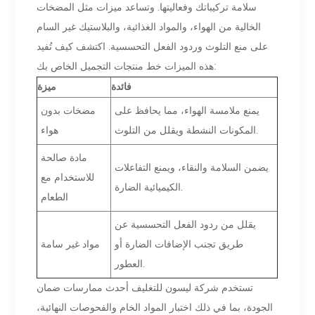
سلامة تركيباتك وفعاليتها. وتساعد ميزات مثل المضخات
الخالية من الهواء، والمواد الغذائية، والبلاستيك غير السام
على منع التلوث وردود الفعل التحسسية. اكتشف كيف تُفيد
هذه الميزات خط منتجات التجميل الخاص بك:
فائدة
ميزة
يمنع ملامسة الهواء، مما يحافظ على
مضخات بدون
المكونات النشطة ويقلل من التلوث.
هواء
مادة صالحة
يضمن السلامة والنقاء، ويمنع التفاعلات
للاستخدام مع
الكيميائية الضارة.
الطعام
يقلل من ردود الفعل التحسسية عن
طريق تجنب الإضافات الضارة أو
مواد غير سامة
العطور.
تستخدم شركة ليسون للتغليف أحدث ممارسات ضمان
الجودة، بما في ذلك اختبار المواد الخام والفحوصات النهائية،