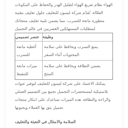
الهواء نظام تفريغ الهواء لتقليل الهدر والحفاظ على المكونات
الفعّالة. تُقدّم شركة ليسون للتغليف حلول تغليف بتقنية
متطورة مانعة للتسرب، مما يضمن تلبية تغليف منتجاتك
لمتطلبات المستهلكين العصريين في عالم التجميل.
وظيفة
عنصر تصميمي
يمنع التسرب ويحافظ على سلامة
أغطية مانعة
المحتويات أثناء السفر.
للتسرب
يضمن النظافة ويحافظ على سلامة
ميزات مانعة
المنتج.
للتنقيط
يمكنك الاعتماد على شركة ليسون للتغليف لتوفير عبوات
بلاستيكية لمستحضرات التجميل تجمع بين التصميم العملي
والراحة والنظافة. هذه الميزات تساعدك على ابتكار منتجات
تجميل يثق بها العملاء ويحبونها.
السلامة والامتثال في التعبئة والتغليف