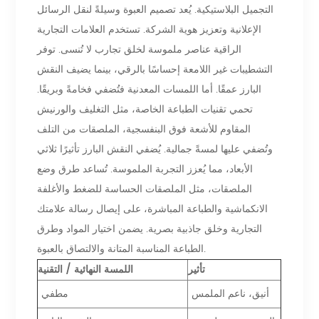
التجميل البلاستيكية. يُعد تصميم العبوة وسيلةً لنقل الرسائل
الإعلانية وتعزيز هوية الشركة. تستخدم العلامات التجارية
الراقية عناصر ملموسة لخلق تجارب لا تُنسى. توفر
التشطيبات غير اللامعة إحساسًا بالرقي، بينما يضيف النقش
البارز عمقًا. أما اللمسات المعدنية فتُضفي فخامةً وبريقًا.
تحمي تقنيات الطباعة الخاصة، مثل التغليف والورنيش
المقاوم للأشعة فوق البنفسجية، الملصقات من التلف
وتُضفي عليها لمسةً جمالية. يُضفي النقش البارز تأثيرًا ثلاثي
الأبعاد، مما يُعزز التجربة الملموسة. تُساعد طرق وضع
الملصقات، مثل الملصقات الحساسة للضغط والأغلفة
الانكماشية والطباعة المباشرة، على إيصال رسالة علامتك
التجارية وخلق جاذبية بصرية. يضمن اختيار المواد وطرق
الطباعة المناسبة المتانة والالتصاق بالعبوة.
تأثير
اللمسة النهائية / التقنية
أنيق، ناعم الملمس
مطفي