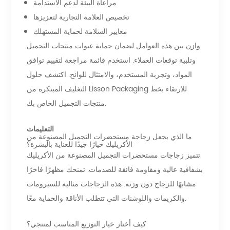
مراعاة البيئة لدعم الاستدامة
تخصيص العلامة التجارية لتعزيزها
معايير السلامة لحماية المستهلك
وازن بين هذه العوامل لضمان حماية عبوات منتجات التجميل
وتلبية توقعات العملاء. استخدم قائمة مراجعة لتقييم توافق
المواد، وتجربة المستخدم، والامتثال للوائح. اكتشف حلول
التغليف المبتكرة من Lisson Packaging للارتقاء بخط
منتجات التجميل الخاص بك.
التعليمات
ما الذي يجعل زجاجة مستحضرات التجميل المصنوعة من
الأكريليك خيارًا جيدًا للعناية بالبشرة؟
تتميز زجاجات مستحضرات التجميل المصنوعة من الأكريليك
بشفافية عالية ومقاومة فائقة للصدمات. تمنحك مظهرًا فاخرًا
مشابهًا للزجاج دون وزنه. هذه الزجاجات مثالية للسيرومات
والكريمات واللوشنات التي تتطلب الأناقة والحماية معًا.
كيف أختار خيار التوزيع المناسب لمنتجي؟