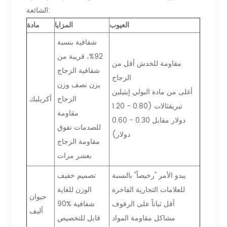
الشائعة:
العيوب
المزايا
مادة
شفافية بنسبة
92%، قريبة من
مقاومة للخدش أقل من
شفافية الزجاج
الزجاج
يزن نصف وزن
أغلى من مادة البولي إيثيلين
الزجاج
أكريليك
تيريفثالات (0.80 - 1.20
مقاومة
دولار مقابل 0.30 - 0.60
للصدمات تفوق
دولار)
مقاومة الزجاج
بعشر مرات
يبدو الأمر "رخيصاً" بالنسبة
تصميم خفيف
للعلامات التجارية الفاخرة
الوزن للغاية
حيوان
أقل ثباتاً على الرفوف
90% شفافية
أليف
مشاكل مقاومة المواد
قابل للتخصيص