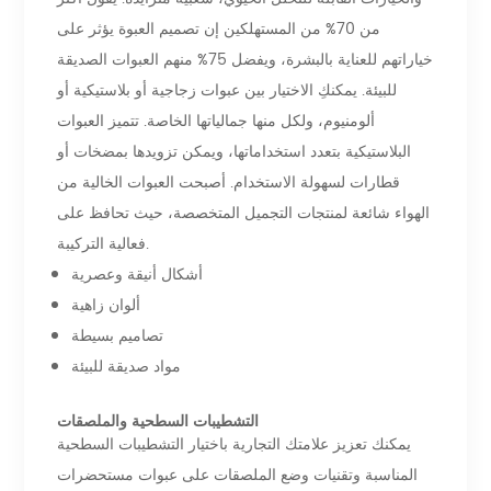
من 70% من المستهلكين إن تصميم العبوة يؤثر على
خياراتهم للعناية بالبشرة، ويفضل 75% منهم العبوات الصديقة
للبيئة. يمكنكِ الاختيار بين عبوات زجاجية أو بلاستيكية أو
ألومنيوم، ولكل منها جمالياتها الخاصة. تتميز العبوات
البلاستيكية بتعدد استخداماتها، ويمكن تزويدها بمضخات أو
قطارات لسهولة الاستخدام. أصبحت العبوات الخالية من
الهواء شائعة لمنتجات التجميل المتخصصة، حيث تحافظ على
فعالية التركيبة.
أشكال أنيقة وعصرية
ألوان زاهية
تصاميم بسيطة
مواد صديقة للبيئة
التشطيبات السطحية والملصقات
يمكنك تعزيز علامتك التجارية باختيار التشطيبات السطحية
المناسبة وتقنيات وضع الملصقات على عبوات مستحضرات