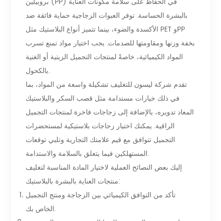
بروبيلين (PP) في الحفاظ على سلامة مكونات العناية
بالبشرة الحساسة. توفر العبوات الزجاجية حماية فائقة ضد
الأكسدة والضوء، بينما تتميز أنواع البلاستيك مثل PET وPP
بخفة وزنها ومقاومتها للصدمات. يجب اختيار مواد تمنع تسرب
المواد الكيميائية، خاصةً لمنتجات التجميل الزيتية أو الغنية
بالكحول.
تقدم شركة ليسون للتغليف تشكيلة واسعة من المواد، بما
في ذلك خيارات مستدامة مثل قصب السكر والبلاستيك
المعاد تدويره، بالإضافة إلى زجاجات فاخرة لمنتجات التجميل
الراقية. يمكنك اختيار زجاجات بلاستيكية لمستحضرات
التجميل تتوافق مع قيم علامتك التجارية وتلبي توقعات
المستهلكين فيما يتعلق بالسلامة والاستدامة.
إليك بعض النصائح العملية لاختيار المادة المناسبة لتغليف
منتجات العناية بالبشرة بالبلاستيك:
تأكد من التوافق الكيميائي بين الزجاجة ومنتج التجميل
الخاص بك.