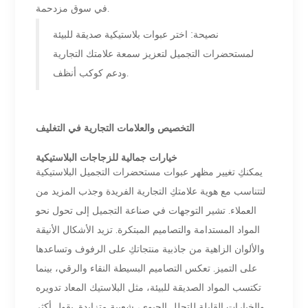
في سوق مزدحمة.
نصيحة: اختر عبوات بلاستيكية صديقة للبيئة
لمستحضرات التجميل لتعزيز سمعة علامتك التجارية
ودعم كوكب أنظف.
التخصيص والعلامات التجارية في التغليف
خيارات جمالية للزجاجات البلاستيكية
يمكنكِ تغيير مظهر عبوات مستحضرات التجميل البلاستيكية
لتتناسب مع هوية علامتكِ التجارية الفريدة وجذب المزيد من
العملاء. تشير التوجهات في صناعة التجميل إلى تحول نحو
المواد المستدامة والتصاميم المبتكرة. تزيد الأشكال الأنيقة
والألوان الزاهية من جاذبية منتجاتكِ على الرفوف وتساعدها
على التميز. تعكس التصاميم البسيطة النقاء والرقي، بينما
تكتسب المواد الصديقة للبيئة، مثل البلاستيك المعاد تدويره
والخيارات القابلة للتحلل الحيوي، شعبية متزايدة. يقول أكثر