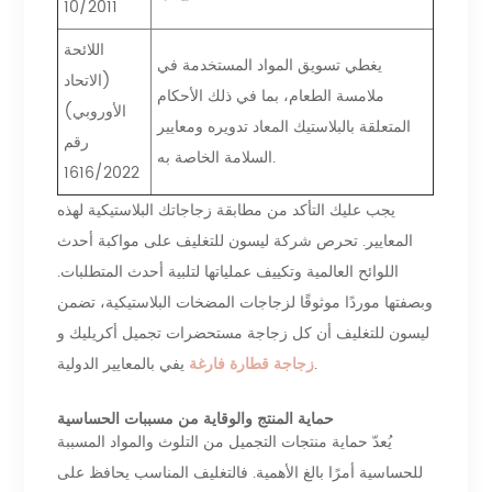
10/2011
اللائحة
يغطي تسويق المواد المستخدمة في
(الاتحاد
ملامسة الطعام، بما في ذلك الأحكام
الأوروبي)
المتعلقة بالبلاستيك المعاد تدويره ومعايير
رقم
السلامة الخاصة به.
1616/2022
يجب عليك التأكد من مطابقة زجاجاتك البلاستيكية لهذه
المعايير. تحرص شركة ليسون للتغليف على مواكبة أحدث
اللوائح العالمية وتكييف عملياتها لتلبية أحدث المتطلبات.
وبصفتها موردًا موثوقًا لزجاجات المضخات البلاستيكية، تضمن
ليسون للتغليف أن كل زجاجة مستحضرات تجميل أكريليك و
يفي بالمعايير الدولية.
زجاجة قطارة فارغة
حماية المنتج والوقاية من مسببات الحساسية
يُعدّ حماية منتجات التجميل من التلوث والمواد المسببة
للحساسية أمرًا بالغ الأهمية. فالتغليف المناسب يحافظ على