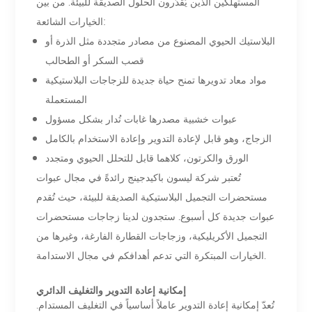
المستهلكين الذين يُقدّرون الحلول الصديقة للبيئة. من بين
الخيارات الشائعة:
البلاستيك الحيوي المصنوع من مصادر متجددة مثل الذرة أو
قصب السكر أو الطحالب
مواد معاد تدويرها تمنح حياة جديدة للزجاجات البلاستيكية
المستعملة
عبوات خشبية مصدرها غابات تُدار بشكل مسؤول
الزجاج، وهو قابل لإعادة التدوير وإعادة الاستخدام بالكامل
الورق والكرتون، كلاهما قابل للتحلل الحيوي ومتجدد
تُعتبر شركة ليسون باكيدجينج رائدةً في مجال عبوات
مستحضرات التجميل البلاستيكية الصديقة للبيئة، حيث تُقدم
عبوات جديدة كل أسبوع. ستجدون لدينا زجاجات مستحضرات
التجميل الأكريليكية، وزجاجات القطارة الفارغة، وغيرها من
الخيارات المبتكرة التي تدعم أهدافكم في مجال الاستدامة.
إمكانية إعادة التدوير والتغليف الدائري
تُعدّ إمكانية إعادة التدوير عاملاً أساسياً في التغليف المستدام.