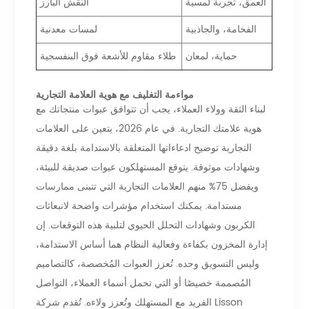
العمق، تجربة لمسية
النقش البارز
الفخامة، والجاذبية
لمسات معدنية
حماية، لمعان
طلاء مقاوم للأشعة فوق البنفسجية
مواءمة التغليف مع هوية العلامة التجارية
لبناء الثقة وولاء العملاء، يجب أن تتوافق عبوات منتجاتك مع
هوية علامتك التجارية. في عام 2026، يتعين على العلامات
التجارية توضيح ادعاءاتها المتعلقة بالاستدامة بلغة دقيقة
وشهادات موثوقة. يتوقع المستهلكون عبوات صديقة للبيئة،
ويفضل 75% منهم العلامات التجارية التي تتبنى ممارسات
مستدامة. يمكنك استخدام مؤشرات واضحة لانبعاثات
الكربون وشهادات التحلل الحيوي لتلبية هذه التوقعات. إن
إدارة المخزون بكفاءة وفعالية النظام هما أساس الاستدامة،
وليس التسويق وحده. تُعزز العبوات المُخصصة، كالتصاميم
المُصممة خصيصًا أو التي تحمل أسماء العملاء، التواصل
الفريد مع المستهلك وتُعزز ولاءه. تُقدم شركة Lisson