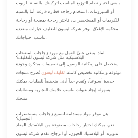
ينبغي اختيار نظام التوزيع المناسب لتركيبتك. بالنسبة للزيوت
أو السيرومات، استخدم زجاجة قطارة فارغة. أما بالنسبة
للكريمات أو المستحضرات، فاختر زجاجة بمضخة أو زجاجة
محكمة الإغلاق. توفر شركة ليسون للتغليف خيارات متعددة
تناسب احتياجاتك.
لماذا ينبغي عليّ العمل مع مورد زجاجات المضخات
البلاستيكية مثل شركة ليسون للتغليف؟
ستحصل على إمكانية الوصول إلى تصميمات مبتكرة وجودة
موثوقة وإمكانية تخصيص كاملة.
تغليف ليسون
تُطرح منتجات
جديدة أسبوعياً، وتُقدم حداً أدنى منخفضاً للطلبات. يمكنك
بسهولة إيجاد عبوات تناسب علامتك التجارية ومتطلبات
منتجك.
هل تتوفر مواد مستدامة لتصنيع زجاجات مستحضرات
التجميل؟
نعم، يمكنك اختيار زجاجات مصنوعة من البلاستيك المعاد
تدويره، أو البلاستيك الحيوي، أو الزجاج. تقدم شركة ليسون