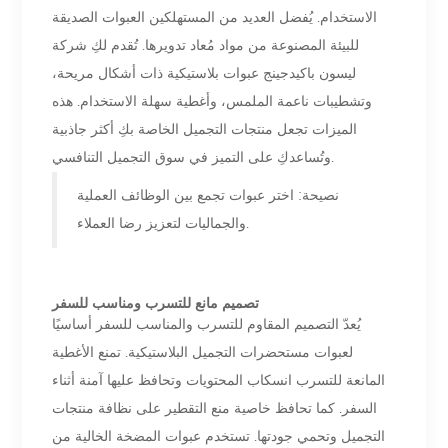
الاستخدام. يُفضل العديد من المستهلكين العبوات الصديقة
للبيئة المصنوعة من مواد مُعاد تدويرها. تُقدم لكِ شركة
ليسون باكيدجينج عبوات بلاستيكية ذات أشكال مريحة،
وتشطيبات ناعمة الملمس، وأغطية سهلة الاستخدام. هذه
الميزات تجعل منتجات التجميل الخاصة بكِ أكثر جاذبية
وتُساعدكِ على التميز في سوق التجميل التنافسي.
نصيحة: اختر عبوات تجمع بين الوظائف العملية
والجماليات لتعزيز رضا العملاء.
تصميم مانع للتسرب ومناسب للسفر
يُعدّ التصميم المقاوم للتسرب والمناسب للسفر أساسيًا
لعبوات مستحضرات التجميل البلاستيكية. تمنع الأغطية
المانعة للتسرب انسكاب المحتويات وتحافظ عليها آمنة أثناء
السفر. كما تحافظ خاصية منع التقطير على نظافة منتجات
التجميل وتحمي جودتها. تستخدم عبوات المضخة الخالية من