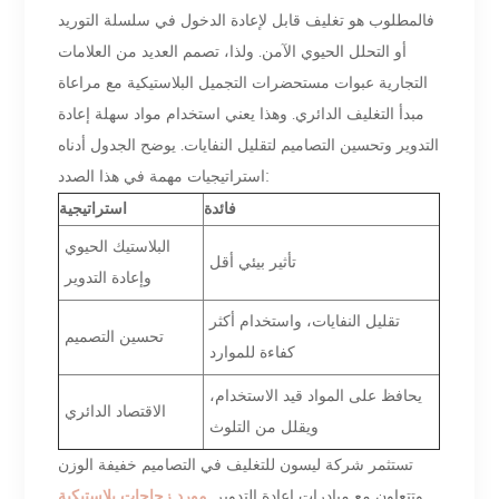
فالمطلوب هو تغليف قابل لإعادة الدخول في سلسلة التوريد
أو التحلل الحيوي الآمن. ولذا، تصمم العديد من العلامات
التجارية عبوات مستحضرات التجميل البلاستيكية مع مراعاة
مبدأ التغليف الدائري. وهذا يعني استخدام مواد سهلة إعادة
التدوير وتحسين التصاميم لتقليل النفايات. يوضح الجدول أدناه
استراتيجيات مهمة في هذا الصدد:
فائدة
استراتيجية
البلاستيك الحيوي
تأثير بيئي أقل
وإعادة التدوير
تقليل النفايات، واستخدام أكثر
تحسين التصميم
كفاءة للموارد
يحافظ على المواد قيد الاستخدام،
الاقتصاد الدائري
ويقلل من التلوث
تستثمر شركة ليسون للتغليف في التصاميم خفيفة الوزن
وتتعاون مع مبادرات إعادة التدوير.
مورد زجاجات بلاستيكية