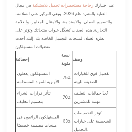
عند اختيارك
زجاجة مستحضرات تجميل بلاستيكية
في مجال
العناية بالبشرة عام 2026، ينبغي التركيز على السلامة،
والتصميم العملي، والاستدامة، والامتثال للمعايير، والعلامة
التجارية. هذه الصفات تُشكّل عبوات منتجاتك وتؤثر على
نظرة العملاء لمنتجات التجميل الخاصة بك. إليك أحدث
تفضيلات المستهلكين:
نسبة
وصف
إحصائية
مئوية
تفضيل قوي للخيارات
المستهلكون يعطون
75%
الصديقة للبيئة.
الأولوية للمواد المستدامة
تُعدّ جماليات التغليف
تتأثر قرارات الشراء
70%
مهمة للمشترين.
بتصميم التغليف
تُؤثر التخصيصات
المستهلكون الراغبون في
الشخصية على خيارات
63%
منتجات مصممة خصيصًا
التجميل.