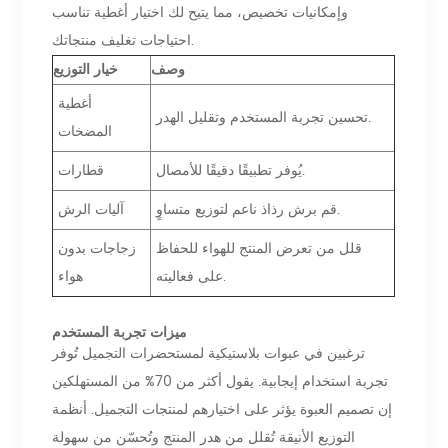
وإمكانيات تخصيص، مما يتيح لك اختيار أغطية تناسب
احتياجات تغليف منتجاتك.
وصف
خيار التوزيع
أغطية
تحسين تجربة المستخدم وتقليل الهدر.
المضخات
يُوفر تطبيقًا دقيقًا للأمصال.
قطارات
قم برش رذاذ ناعم لتوزيع متساوٍ.
آليات الرش
قلل من تعرض المنتج للهواء للحفاظ
زجاجات بدون
على فعاليته.
هواء
ميزات تجربة المستخدم
ترغبين في عبوات بلاستيكية لمستحضرات التجميل تُوفر
تجربة استخدام إيجابية. يقول أكثر من 70% من المستهلكين
إن تصميم العبوة يؤثر على اختيارهم لمنتجات التجميل. أنظمة
التوزيع الأنيقة تُقلل من هدر المنتج وتُحسّن من سهولة