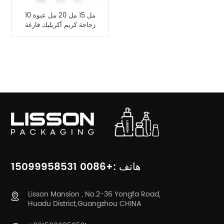
10 مل 15 مل 20 مل عبوة
زجاجة كريم أكريليك فارغة
مع قضيب معدني
فئات المنتج
هاتف :+0086 15099958531
Lisson Mansion , No.2-36 Yongfa Road,
Huadu District,Guangzhou CHINA