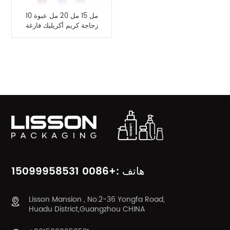
10 مل 15 مل 20 مل عبوة
زجاجة كريم أكريليك فارغة
مع قضيب معدني
فئات المنتج
هاتف :+0086 15099958531
Lisson Mansion , No.2-36 Yongfa Road,
Huadu District,Guangzhou CHINA