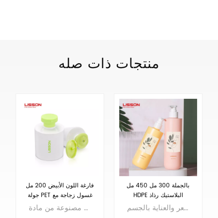
منتجات ذات صله
بالجملة 300 مل 450 مل
فارغة اللون الأبيض 200 مل
HDPE البلاستيك رذاذ
جولة PET غسول زجاجة مع
الاستغناء عن زجاجة محلول
غطاء الوجه العلوي
مواصفات 300 مل و450 مل مع رأس مضخة الرش. مناسبة للعناية الشخصية والعناية بالشعر والعناية بالجسم
يبلغ حجم هذه الزجاجة 200 مل، وهي مصنوعة من مادة PET وتصميم غطاء قابل للطي. عينة في المخزون.