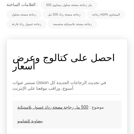
العلامات الساخنة :
500 مل زجاجة مضخة محلول بيضاوي
زجاجة HDPE البيضاوي
زجاجة مضخة رذاذ 500 مل
زجاجة مضخة محلول
زجاجة مضخة بلاستيكية مخصصة
زجاجة غسول رذاذ فارغة
احصل على كتالوج وعرض
أسعار
تستمر عبوات Lisson في تحديث الزجاجات الجديدة كل
أسبوع، وراقب موقعنا على الإنترنت.
موضوع :
500 مل زجاجة مضخة رذاذ غسول بلاستيكية
بيضاوية للشامبو