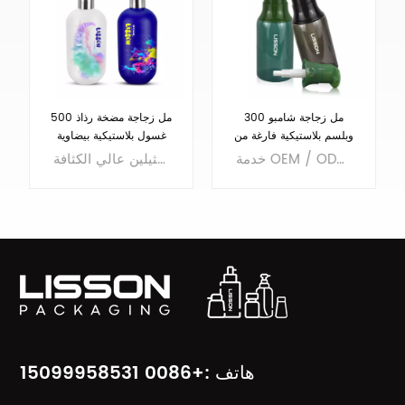
300 مل زجاجة شامبو
500 مل زجاجة مضخة رذاذ
وبلسم بلاستيكية فارغة من
غسول بلاستيكية بيضاوية
PETG
للشامبو
خدمة OEM / ODM ، مصنع زجاجة مستحضرات التجميل البلاستيكية الأصلية ، عينات ألوان الشاي الأسود في المخزون
سعة كبيرة: 500 مل، رأس مضخة رش، سهلة الاستخدام. مادة البولي ايثيلين عالي الكثافة
يتعلم أكثر
يتعلم أكثر
هاتف :+0086 15099958531