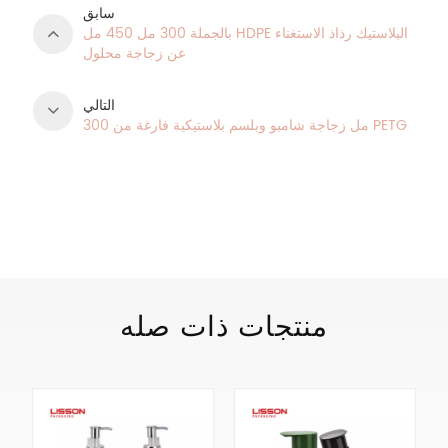
سابق
بالجملة 300 مل 450 مل HDPE البلاستيك رذاذ الاستغناء
عن زجاجة محلول
التالي
300 مل زجاجة شامبو وبلسم بلاستيكية فارغة من PETG
فئات المنتج
منتجات ذات صله