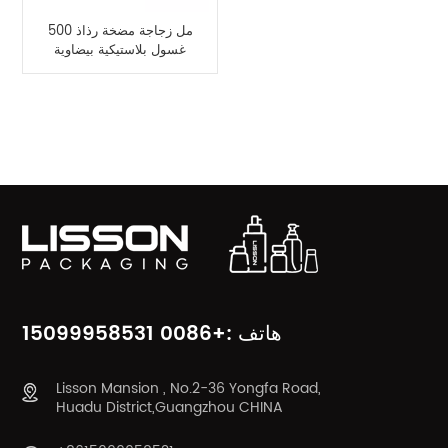
500 مل زجاجة مضخة رذاذ
غسول بلاستيكية بيضاوية
للشامبو
فئات المنتج
هاتف :+0086 15099958531
Lisson Mansion , No.2-36 Yongfa Road,
Huadu District,Guangzhou CHINA