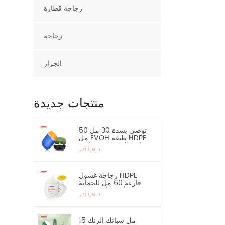
زجاجة قطارة
زجاجه
الجرار
منتجات جديدة
نوصي بشدة 30 مل 50
مل EVOH طبقة HDPE
زجاجة بلاستيكية بيضاوية
اقرأ أكثر
زجاجة غسول HDPE
فارغة 60 مل للحماية
من أشعة الشمس -
اقرأ أكثر
نوصي بشدة
15 مل سبائك الزنك