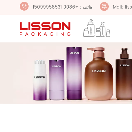
Mail: li
هاتف : +0086 15099958531