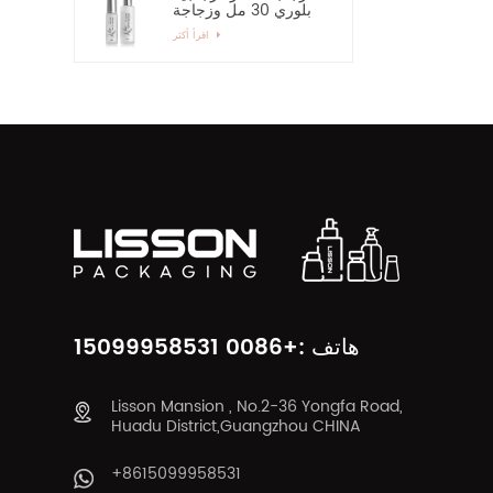
بلوري 30 مل وزجاجة
رذاذ زجاجية بمضخة 60
اقرأ أكثر
مل
هاتف :+0086 15099958531
Lisson Mansion , No.2-36 Yongfa Road,
Huadu District,Guangzhou CHINA
+8615099958531