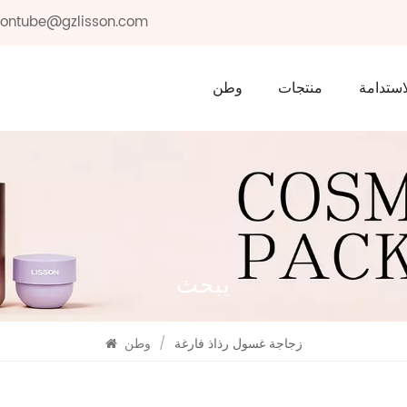
ssontube@gzlisson.com
استدامة
منتجات
وطن
يبحث
زجاجة غسول رذاذ فارغة
/
وطن