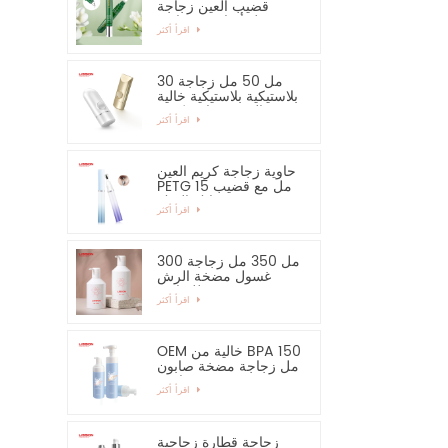
قضيب العين زجاجة
مصل أساسي وحاوية
اقرأ أكثر
30 مل 50 مل زجاجة
بلاستيكية بلاستيكية خالية
من الرش زجاجة كريم
اقرأ أكثر
اليد واقية من الشمس
حاوية زجاجة كريم العين
PETG 15 مل مع قضيب
سبائك الزنك
اقرأ أكثر
300 مل 350 مل زجاجة
غسول مضخة الرش
للشامبو
اقرأ أكثر
OEM خالية من BPA 150
مل زجاجة مضخة صابون
رغوية فارغة
اقرأ أكثر
زجاجة قطارة زجاجية