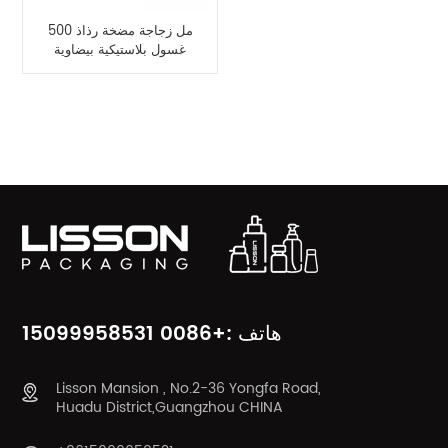
500 مل زجاجة مضخة رذاذ
غسول بلاستيكية بيضاوية
للشامبو
فئات المنتج
هاتف :+0086 15099958531
Lisson Mansion , No.2-36 Yongfa Road,
Huadu District,Guangzhou CHINA