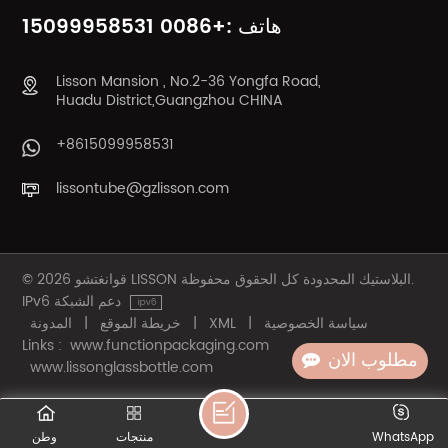
يتعلم أكثر
يتعلم أكثر
هاتف :+0086 15099958531
Lisson Mansion , No.2-36 Yongfa Road,
Huadu District,Guangzhou CHINA
+8615099958531
lissontube@gzlisson.com
© 2026 قوانغتشو LISSON البلاستيك المحدودة كل الحقوق محفوظة.
IPv6 دعم الشبكة
سياسة الخصوصية
|
XML
|
خريطة الموقع
|
المدونة
Links :
www.functionpackaging.com
مطلوب الان
www.lissonglassbottle.com
WhatsApp
منتجات
وطن