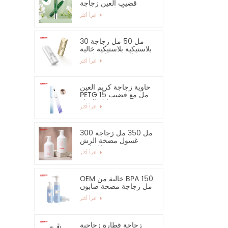
قضيب العين زجاجة
مصل أساسي وحاوية
اقرأ أكثر
30 مل 50 مل زجاجة
بلاستيكية بلاستيكية خالية
من الرش زجاجة كريم
اقرأ أكثر
اليد واقية من الشمس
حاوية زجاجة كريم العين
PETG 15 مل مع قضيب
سبائك الزنك
اقرأ أكثر
300 مل 350 مل زجاجة
غسول مضخة الرش
للشامبو
اقرأ أكثر
OEM خالية من BPA 150
مل زجاجة مضخة صابون
رغوية فارغة
اقرأ أكثر
زجاجة قطارة زجاجية