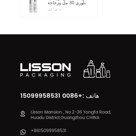
بلوري 30 مل وزجاجة
رذاذ زجاجية بمضخة 60
اقرأ أكثر
مل
هاتف :+0086 15099958531
Lisson Mansion , No.2-36 Yongfa Road,
Huadu District,Guangzhou CHINA
+8615099958531