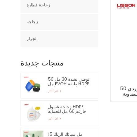
زجاجة قطارة
زجاجه
الجرار
منتجات جديدة
نوصي بشدة 30 مل 50
مل EVOH طبقة HDPE
50 مل 60 مل اللون الوردي HDPE
زجاجة بلاستيكية بيضاوية
اقرأ أكثر
يضاوية
زجاجة غسول HDPE
فارغة 60 مل للحماية
من أشعة الشمس -
اقرأ أكثر
نوصي بشدة
15 مل سبائك الزنك