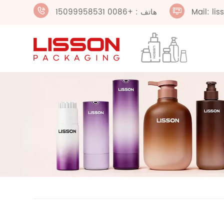
Mail: li
هاتف : +0086 15099958531