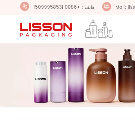
Mail: li
هاتف : +0086 15099958531