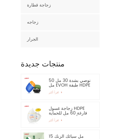
زجاجة قطارة
زجاجه
الجرار
منتجات جديدة
نوصي بشدة 30 مل 50
مل EVOH طبقة HDPE
زجاجة بلاستيكية بيضاوية
اقرأ أكثر
زجاجة غسول HDPE
فارغة 60 مل للحماية
من أشعة الشمس -
اقرأ أكثر
نوصي بشدة
15 مل سبائك الزنك