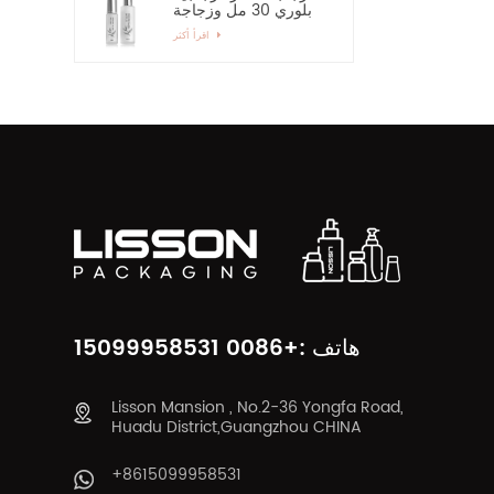
بلوري 30 مل وزجاجة
رذاذ زجاجية بمضخة 60
اقرأ أكثر
مل
هاتف :+0086 15099958531
Lisson Mansion , No.2-36 Yongfa Road,
Huadu District,Guangzhou CHINA
+8615099958531