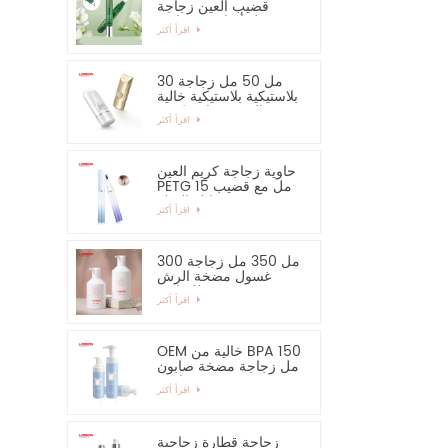
قضيب العين زجاجة
مصل أساسي وحاوية
اقرأ أكثر
30 مل 50 مل زجاجة
بلاستيكية بلاستيكية خالية
من الرش زجاجة كريم
اقرأ أكثر
اليد واقية من الشمس
حاوية زجاجة كريم العين
PETG 15 مل مع قضيب
سبائك الزنك
اقرأ أكثر
300 مل 350 مل زجاجة
غسول مضخة الرش
للشامبو
اقرأ أكثر
OEM خالية من BPA 150
مل زجاجة مضخة صابون
رغوية فارغة
اقرأ أكثر
زجاجة قطارة زجاجية