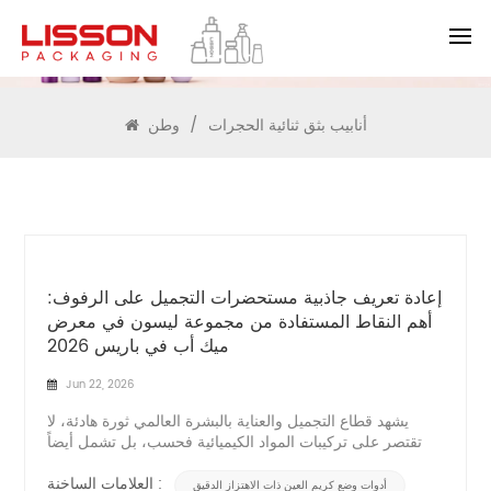
يبحث
أنابيب بثق ثنائية الحجرات
/
وطن
إعادة تعريف جاذبية مستحضرات التجميل على الرفوف:
أهم النقاط المستفادة من مجموعة ليسون في معرض
ميك أب في باريس 2026
Jun 22, 2026
يشهد قطاع التجميل والعناية بالبشرة العالمي ثورة هادئة، لا
تقتصر على تركيبات المواد الكيميائية فحسب، بل تشمل أيضاً
العبوات المصممة بدقة عالية التي تحميها وتوزعها. وفي معرض
"ميك أب إن باريس" الذي أقيم مؤخراً في الفترة من 17 إلى 18
العلامات الساخنة :
أدوات وضع كريم العين ذات الاهتزاز الدقيق