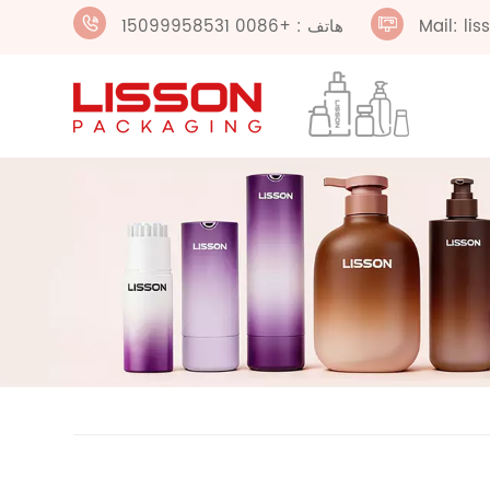
Mail: li
هاتف : +0086 15099958531