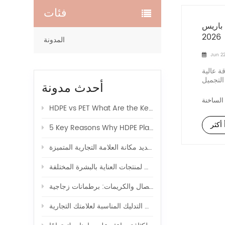
فئات
باريس
2026
المدونة
Jun 22
ة عالية
اطع المهم بين علوم التجميل
أحدث مدونة
HDPE vs PET What Are the Key Differences in Body Lotion Shampoo Bottle Packaging
 أكثر
5 Key Reasons Why HDPE Plastic Is the Top Choice for Cosmetics
كيف يؤثر تصميم عبوات مستحضرات التجميل على تصور المنتج وتحديد مكانة العلامة التجارية المتميزة
كيفية اختيار السعة المناسبة لعبوات مستحضرات التجميل لمنتجات العناية بالبشرة المختلفة
أفضل العبوات لتعبئة الأمصال والكريمات: برطمانات زجاجية
كيفية اختيار زجاجة لوشن التدليك المناسبة لعلامتك التجارية