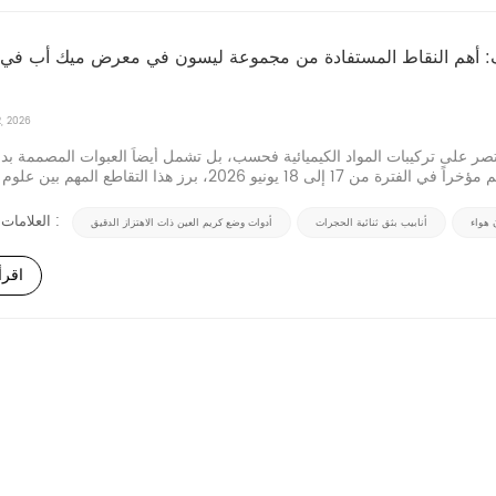
ف: أهم النقاط المستفادة من مجموعة ليسون في معرض ميك أب في 
, 2026
تقتصر على تركيبات المواد الكيميائية فحسب، بل تشمل أيضاً العبوات المصممة بدق
التي تحميها وتوزعها. وفي معرض "ميك أب إن باريس" الذي أقيم مؤخراً في الفترة من 17 إلى 18 يونيو 2026، برز هذا التق
وهندسة المواد والتغل...
العلامات الساخنة :
ن هواء
أنابيب بثق ثنائية الحجرات
أدوات وضع كريم العين ذات الاهتزاز الدقيق
اقرأ