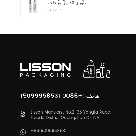
بلوري 30 مل وزجاجة
رذاذ زجاجية بمضخة 60
اقرأ أكثر
مل
هاتف :+0086 15099958531
Lisson Mansion , No.2-36 Yongfa Road,
Huadu District,Guangzhou CHINA
+8615099958531