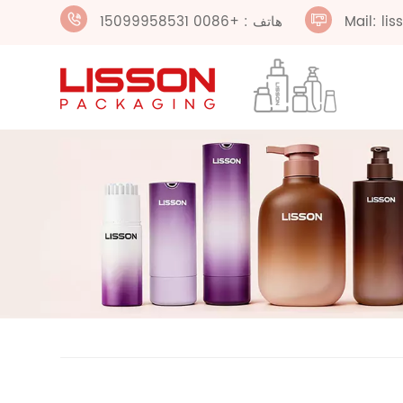
Mail: li
هاتف : +0086 15099958531