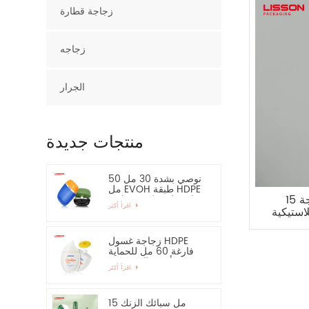
زجاجة قطارة
زجاجه
الجرار
منتجات جديدة
نوصي بشدة 30 مل 50
مل EVOH طبقة HDPE
15 مل 20 مل 30 مل زجاجة
زجاجة بلاستيكية بيضاوية
اقرأ أكثر
ستيكية PETG رذاذ زجاجة مضخة
زجاجة غسول HDPE
فارغة 60 مل للحماية
من أشعة الشمس -
اقرأ أكثر
نوصي بشدة
15 مل سبائك الزنك