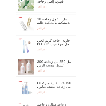
قضيب العين زجاجة
مصل أساسي وحاوية
اقرأ أكثر
30 مل 50 مل زجاجة
بلاستيكية بلاستيكية خالية
من الرش زجاجة كريم
اقرأ أكثر
اليد واقية من الشمس
حاوية زجاجة كريم العين
PETG 15 مل مع قضيب
سبائك الزنك
اقرأ أكثر
300 مل 350 مل زجاجة
غسول مضخة الرش
للشامبو
اقرأ أكثر
OEM خالية من BPA 150
مل زجاجة مضخة صابون
رغوية فارغة
اقرأ أكثر
زجاجة قطارة زجاجية