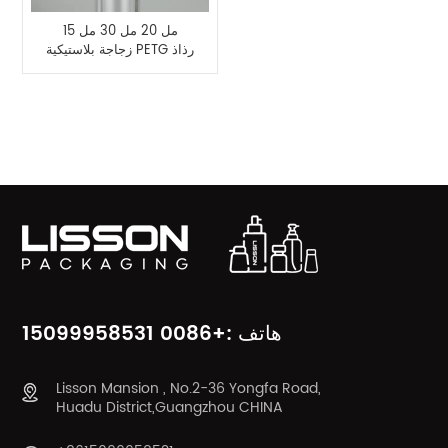
15 مل 20 مل 30 مل
زجاجة بلاستيكية PETG رذاذ
زجاجة مضخة الرش
فئات المنتج
هاتف :+0086 15099958531
Lisson Mansion , No.2-36 Yongfa Road,
Huadu District,Guangzhou CHINA