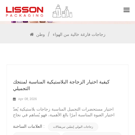
يبحث
زجاجات فارغة خالية من الهواء
/
وطن
كيفية اختيار الزجاجة البلاستيكية المناسبة لمنتجك
التجميلي
Apr 08, 2026
اختيار مستحضرات التجميل المناسبة زجاجات بلاستيكية يُعدّ
اختيار العبوة المناسبة أمرًا بالغ الأهمية، فهو يُساهم في نجاح
منتجك أو فشله. أنت بحاجة إلى عبوة تُناسب تركيبتك، بحيث
تكون جذابة المظهر وتُوفر الحماية اللازمة لمنتجك. يتسرع
العلامات الساخنة :
زجاجات البولي إيثيلين تيريفثالات
البعض في اختيار العبوات، فيختارونها لمجرد مظهرها الجذاب أو