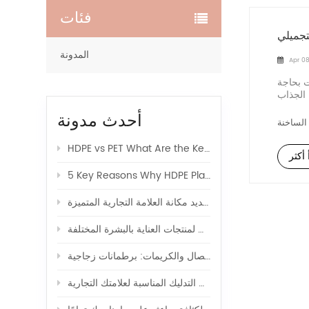
فئات
تجميلي
المدونة
Apr 08
ت بحاجة
 الجذاب
أحدث مدونة
HDPE vs PET What Are the Key Differences in Body Lotion Shampoo Bottle Packaging
 أكثر
5 Key Reasons Why HDPE Plastic Is the Top Choice for Cosmetics
كيف يؤثر تصميم عبوات مستحضرات التجميل على تصور المنتج وتحديد مكانة العلامة التجارية المتميزة
كيفية اختيار السعة المناسبة لعبوات مستحضرات التجميل لمنتجات العناية بالبشرة المختلفة
أفضل العبوات لتعبئة الأمصال والكريمات: برطمانات زجاجية
كيفية اختيار زجاجة لوشن التدليك المناسبة لعلامتك التجارية