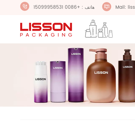
Mail: li
هاتف : +0086 15099958531