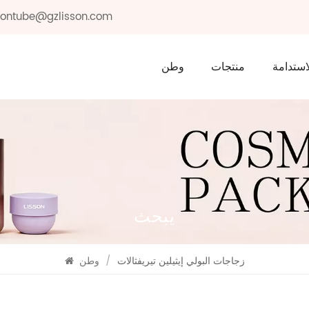
ssontube@gzlisson.com
استدامة
منتجات
وطن
يبحث
زجاجات البولي إيثيلين تيريفثالات
/
وطن