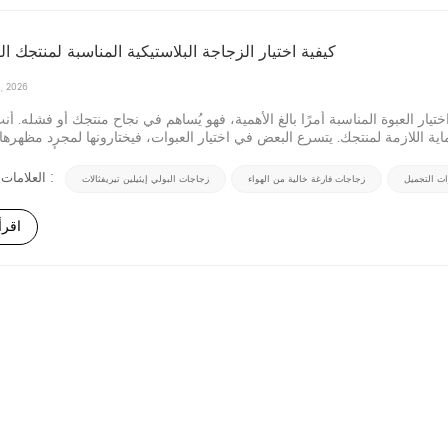
كيفية اختيار الزجاجة البلاستيكية المناسبة لمنتجك ال
, 2026
تيار العبوة المناسبة أمرًا بالغ الأهمية، فهو يُساهم في نجاح منتجك أو فشله. أن
اية اللازمة لمنتجك. يتسرع البعض في اختيار العبوات، فيختارونها لمجرد مظهرها
أو سعرها الرخيص...
العلامات الساخنة :
ت التجميل
زجاجات فارغة خالية من الهواء
زجاجات البولي إيثيلين تيريفثالات
اقرأ