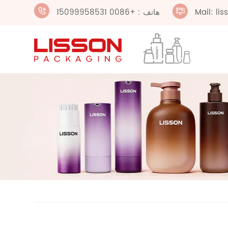
Mail: li
هاتف : +0086 15099958531