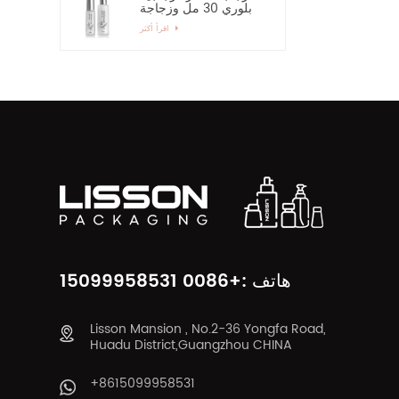
بلوري 30 مل وزجاجة
رذاذ زجاجية بمضخة 60
اقرأ أكثر
مل
هاتف :+0086 15099958531
Lisson Mansion , No.2-36 Yongfa Road,
Huadu District,Guangzhou CHINA
+8615099958531