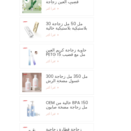
قضيب العين زجاجة
مصل أساسي وحاوية
اقرأ أكثر
30 مل 50 مل زجاجة
بلاستيكية بلاستيكية خالية
من الرش زجاجة كريم
اقرأ أكثر
اليد واقية من الشمس
حاوية زجاجة كريم العين
PETG 15 مل مع قضيب
سبائك الزنك
اقرأ أكثر
300 مل 350 مل زجاجة
غسول مضخة الرش
للشامبو
اقرأ أكثر
OEM خالية من BPA 150
مل زجاجة مضخة صابون
رغوية فارغة
اقرأ أكثر
زجاجة قطارة زجاجية