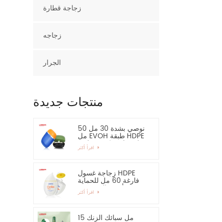
زجاجة قطارة
زجاجه
الجرار
منتجات جديدة
نوصي بشدة 30 مل 50
مل EVOH طبقة HDPE
زجاجة بلاستيكية بيضاوية
اقرأ أكثر
زجاجة غسول HDPE
فارغة 60 مل للحماية
من أشعة الشمس -
اقرأ أكثر
نوصي بشدة
15 مل سبائك الزنك