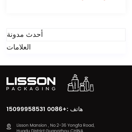
تدويرها
فئات
أحدث مدونة
العلامات
هاتف :+0086 15099958531
Lisson Mansion , No.2-36 Yongfa Road,
Huadu District,Guangzhou CHINA