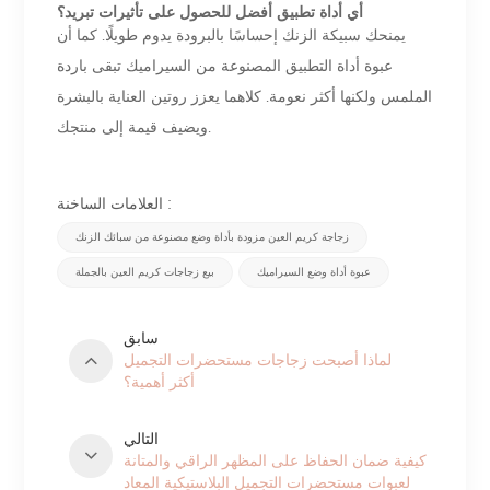
أي أداة تطبيق أفضل للحصول على تأثيرات تبريد؟
يمنحك سبيكة الزنك إحساسًا بالبرودة يدوم طويلًا. كما أن
عبوة أداة التطبيق المصنوعة من السيراميك تبقى باردة
الملمس ولكنها أكثر نعومة. كلاهما يعزز روتين العناية بالبشرة
ويضيف قيمة إلى منتجك.
العلامات الساخنة :
زجاجة كريم العين مزودة بأداة وضع مصنوعة من سبائك الزنك
عبوة أداة وضع السيراميك
بيع زجاجات كريم العين بالجملة
سابق
لماذا أصبحت زجاجات مستحضرات التجميل
أكثر أهمية؟
التالي
كيفية ضمان الحفاظ على المظهر الراقي والمتانة
لعبوات مستحضرات التجميل البلاستيكية المعاد