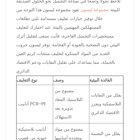
تلاحظ تحولاً واضحاً في صناعة التجميل نحو الحلول الصديقة
للبيئة.
مجموعة ليسون
تقود مجموعة ليسون هذا التوجه من
خلال توفير خيارات تغليف مستدامة تلبي تطلعات
المستهلكين المهتمين بالبيئة. عند اختيارك لتغليف
مستحضرات التجميل الفاخرة، فأنت تسعى لتقليل أثرك
البيئي دون التضحية بالجودة أو الفخامة. توفر ليسون جروب
العديد من المواد المبتكرة لتغليف منتجات كريم العين
بالجملة، مما يساعدك على تقليل النفايات ودعم الاقتصاد
الدائري.
الفائدة البيئية
وصف
نوع التغليف
مصنوع من
يقلل من النفايات
البلاستيك المعاد
البلاستيكية ويعزز
أنابيب PCR-PE
تدويره بعد
الاقتصاد الدائري
الاستهلاك
مصنوع من مواد
أنابيب بلاستيكية
يقلل من البصمة
متجددة أساسها
حيوية من قصب