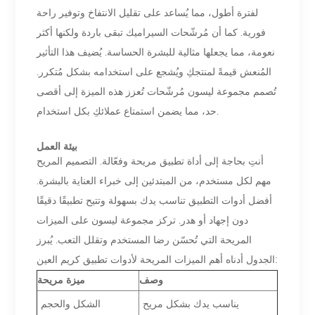
لفترة أطول، مما يُساعد على تقليل الانتفاخ وتوفير راحة
فورية. كما أن مُرشّحات السيراميك تبقى باردة ولكنها أكثر
نعومة، مما يجعلها مثالية للبشرة الحساسة. يُضيف هذا التأثير
المُنعش قيمةً لمنتجكِ ويُشجع على استخدامه بشكل مُتكرر.
تُصمم مجموعة ليسون مُرشّحات تُعزز هذه الميزة إلى أقصى
حد، مما يضمن استمتاع عملائكِ بكل استخدام.
بيئة العمل
أنتِ بحاجة إلى أداة تطبيق مريحة وفعّالة. التصميم المريح
مهم لكل مستخدم، من المبتدئين إلى خبراء العناية بالبشرة.
أفضل أدوات التطبيق تناسب يدك بسهولة وتتيح تطبيقًا دقيقًا
دون إجهاد أو هدر. تركز مجموعة ليسون على الميزات
المريحة التي تُحسّن رضا المستخدم وتقلل التعب. يُبرز
الجدول أدناه أهم الميزات المريحة لأدوات تطبيق كريم العين:
وصف
ميزة مريحة
يناسب يدك بشكل مريح
الشكل والحجم