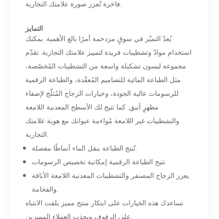
فاخرة تُعزز صورة علامتك التجارية.
التمايز
يُعدّ التميّز في سوقٍ مزدحمة أمرًا بالغ الأهمية. يمكنك
استخدام موادّ وتشطيبات فريدة لتمييز علامتك التجارية. تقدّم
مجموعة ليسون تشكيلة واسعة من التشطيبات المُخصّصة،
مثل الطباعة المائية للتصاميم المُعقّدة، والطباعة الرقمية
للرسومات عالية الجودة، وخيارات الزجاج المُثلّج لإضفاء
مظهرٍ أنيق. كما تتيح لك الأسطح المعدنية اللامعة
والتشطيبات غير اللامعة مُواءمة عبواتك مع هوية علامتك
التجارية.
تُنتج الطباعة بنقل الماء أنماطًا مفصلة.
تتيح الطباعة الرقمية إمكانية تخصيص الرسومات.
يعزز الزجاج المصنفر والتشطيبات المعدنية اللامعة الأناقة
والفخامة.
تساعدك هذه الخيارات على ابتكار منتج مميز يلفت الانتباه
على الرفوف ويجذب العملاء المميزين.