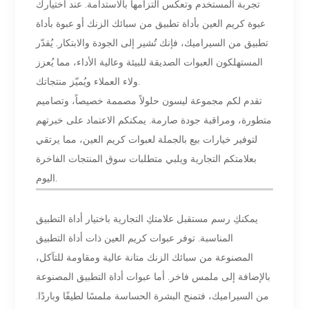
تجربة المستخدم وتعكس التزامها بالاستدامة. عند اختيارك
عبوة كريم العين بأداة تطبيق من سبائك الزنك أو عبوة بأداة
تطبيق من السيراميك، فإنك تُشير إلى الجودة والابتكار. يُقدّر
المستهلكون العبوات الصديقة للبيئة وعالية الأداء، مما يُعزز
ولاء العملاء ويُميّز منتجاتك.
تقدم لكم مجموعة ليسون حلولاً مصممة خصيصاً، وتصاميم
متطورة، ومراقبة جودة صارمة. يمكنكم الاعتماد على خبرتهم
لتوفير خيارات بيع بالجملة لعبوات كريم العين، مما يرتقي
بعلامتكم التجارية ويلبي متطلبات سوق المنتجات الفاخرة
اليوم.
يمكنكِ رسم مستقبل علامتكِ التجارية باختيار أداة التطبيق
المناسبة. توفر عبوات كريم العين ذات أداة التطبيق
المصنوعة من سبائك الزنك متانة عالية ومقاومة للتآكل،
بالإضافة إلى ملمس فاخر. أما عبوات أداة التطبيق المصنوعة
من السيراميك، فتمنح البشرة الحساسة ملمسًا لطيفًا وباردًا.