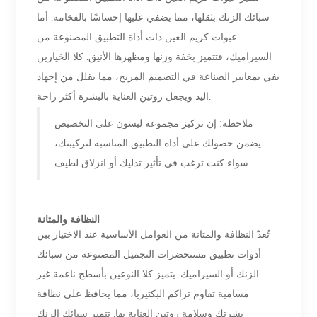
سبائك الزنك بثقلها، مما يضفي عليها إحساسًا بالفخامة. أما
عبوات كريم العين ذات أداة التطبيق المصنوعة من
السيراميك، فتتميز بخفة وزنها ومظهرها الأنيق. كلا الخيارين
يفي بمعايير الصناعة في التصميم المريح، مما يقلل من إجهاد
اليد ويجعل روتين العناية بالبشرة أكثر راحة.
ملاحظة: إن تركيز مجموعة ليسون على التخصيص
يضمن حصولك على أداة التطبيق المناسبة لتركيبتك،
سواء كنت ترغب في تأثير تدليك أو انزلاق لطيف.
النظافة والمتانة
تُعدّ النظافة والمتانة من العوامل الأساسية عند الاختيار بين
أدوات تطبيق مستحضرات التجميل المصنوعة من سبائك
الزنك أو السيراميك. يتميز كلا النوعين بأسطح ناعمة غير
مسامية تقاوم تراكم البكتيريا، مما يحافظ على نظافة
بشرتكِ وسلامة روتين العناية بها. تتميز سبائك الزنك