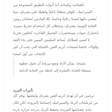
بالفخامة والمتانة. أما أدوات التطبيق المصنوعة من
السيراميك، فتُوفر سطحًا ناعمًا ولطيفًا على بشرتكِ، مما
يُضفي عليها لمسةً راقيةً وناعمةً. كلا المادتين تُحسّنان روتين
العناية اليومية ببشرتكِ، وتجعلان كل استخدام تجربةً مميزة.
باختياركِ عبوات مستحضرات التجميل الفاخرة، تُخلقين تجربةً
لا تُنسى لعملائكِ. يُساعد الملمس المميز على بناء الثقة
والولاء، خاصةً لمنتجات كريم العين بالجملة التي يجب أن تُثير
الإعجاب من أول لمسة.
نصيحة: يمكن لأداة وضع مريحة أن تحول خطوة
بسيطة للعناية بالبشرة إلى لحظة من العناية الذاتية.
تأثيرات التبريد
ترغبين في أن يُهدئ كريم العين بشرتكِ ويُنعشها. يوفر كل
من مُرشّحات الزنك والسيراميك إحساسًا بالبرودة، لكن لكل
مادة خصائصها الفريدة. يحتفظ الزنك بدرجة حرارة باردة