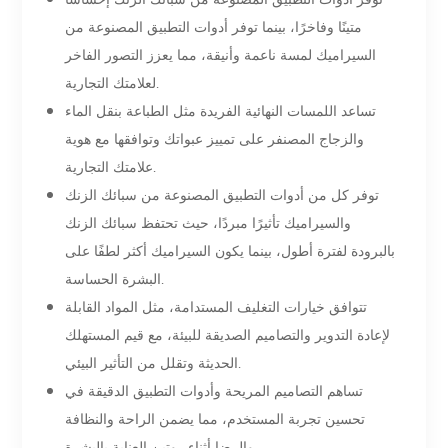
متينًا وفاخرًا، بينما توفر أدوات التطبيق المصنوعة من
السيراميك لمسة ناعمة وأنيقة، مما يعزز التصور الفاخر
لعلامتك التجارية.
تساعد اللمسات النهائية الفريدة مثل الطباعة بنقل الماء
والزجاج المصنفر على تمييز عبواتك وتوافقها مع هوية
علامتك التجارية.
توفر كل من أدوات التطبيق المصنوعة من سبائك الزنك
والسيراميك تأثيرًا مبردًا، حيث تحتفظ سبائك الزنك
بالبرودة لفترة أطول، بينما يكون السيراميك أكثر لطفًا على
البشرة الحساسة.
تتوافق خيارات التغليف المستدامة، مثل المواد القابلة
لإعادة التدوير والتصاميم الصديقة للبيئة، مع قيم المستهلك
الحديثة وتقلل من التأثير البيئي.
تساهم التصاميم المريحة وأدوات التطبيق الدقيقة في
تحسين تجربة المستخدم، مما يضمن الراحة والنظافة
والرضا أثناء روتين العناية بالبشرة.