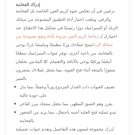
إدراك الفخامة
ترغبين في أن تعكس عبوة كريم العين الخاصة بكِ الفخامة
والرقي. ويلعب اختيار أداة التطبيق المصنوعة من سبائك
الزنك أو السيراميك دورًا رئيسيًا في تشكيل هذا الانطباع. عند
اختياركِ لـ
زجاجة كريم العين مزودة بأداة وضع مصنوعة من
سبائك الزنك
تمنح عملاءك وزنًا مطمئنًا وملمسًا باردًا يوحي
بالفخامة. من ناحية أخرى، توفر عبوات السيراميك سطحًا
أملسًا وراقيًا يوحي بالأناقة والاهتمام. كلا المادتين تخلقان
شعورًا بالمتعة أثناء فتح العبوة، مما يجعل عملاءك يشعرون
بالتميز.
تضيف العبوات ذات الجدار المزدوج وزناً وعمقاً، مما يدل
على جودة عالية.
يعزز وهم العمق المظهر، مما يجعل منتجك يبرز كفاخر.
تبدو عملية فتح العلبة أشبه باحتفال، مما يزيد من الشعور
بالفخامة.
تُدرك مجموعة ليسون هذه التفاصيل وتقدم عبوات تجميلية