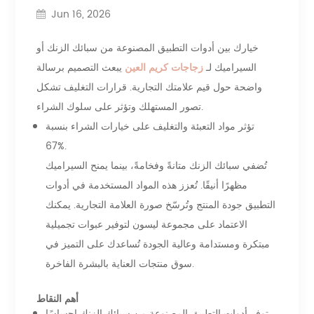
Jun 16, 2026
خيارك بين أدوات التطبيق المصنوعة من سبائك الزنك أو
السيراميك لـ
زجاجات كريم العين
يبعث التصميم برسالة
واضحة حول قيم علامتك التجارية. قرارات التغليف تشكل
تصور المستهلك وتؤثر على سلوك الشراء.
تؤثر مواد التعبئة والتغليف على خيارات الشراء بنسبة
67%.
تُضفي سبائك الزنك متانةً وفخامةً، بينما يمنح السيراميك
مظهرًا أنيقًا. تُعزز هذه المواد المستخدمة في أدوات
التطبيق جودة المنتج وتُرسّخ صورة العلامة التجارية. يمكنك
الاعتماد على مجموعة ليسون لتوفير عبوات تجميلية
مبتكرة ومستدامة وعالية الجودة تُساعدك على التميز في
سوق منتجات العناية بالبشرة الفاخرة.
أهم النقاط
توفر أدوات التطبيق المصنوعة من سبائك الزنك إحساسًا