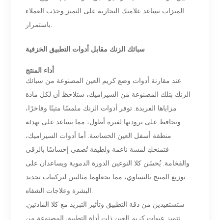
الميزات تساعد علامتك التجارية على التميز وجذب العملاء
باستمرار.
سبائك الزنك مقابل أدوات التطبيق الخزفية
أداء المنتج
عند مقارنة أدوات وضع كريم العين المصنوعة من سبائك
الزنك بتلك المصنوعة من السيراميك، ستلاحظ أن لكل مادة
مزاياها الفريدة. توفر أدوات الزنك ملمسًا متينًا وفاخرًا،
وتحافظ على برودتها لفترة أطول، مما يساعد على تهدئة
منطقة أسفل العين الحساسة. أما أدوات السيراميك،
فتمنحكِ لمسة ناعمة ولطيفة تُضفي إحساسًا بالرقي
والفخامة. يُحسّن كلا النوعين الدورة الدموية ويساعدان على
توزيع المنتج بالتساوي، مما يجعلهما مثاليين لتركيبات تجديد
البشرة وعلاجات الشفاه.
ستستفيدين من دقة التطبيق وتأثير التبريد مع كلا المادتين.
تتميز عبوات كريم العين ذات أداة التطبيق المصنوعة من