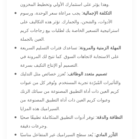
وهذا يؤثر على استثمارك الأولي وتخطيط المخزون.
التكلفة الإجمالية:
يجب مراعاة سعر الوحدة، ورسوم
الأدوات، والشحن، والجمارك. تؤثر هذه التكاليف على
استراتيجية التسعير الخاصة بك لطلبات بيع زجاجات كريم
العين بالجملة.
المهلة الزمنية والمرونة:
تساعدك فترات التسليم السريعة
على الاستجابة لاتجاهات السوق. كما تتيح لك المرونة في
التصميم أو الإنتاج التكيف بسرعة.
تصميم متعدد الوظائف:
تُعزز خصائص مثل التدليك
والتأثيرات المُبرّدة تجربة المستخدم. وتُوفر كل من عبوات
كريم العين ذات أداة التطبيق المصنوعة من سبائك الزنك
وعبوات كريم العين ذات أداة التطبيق المصنوعة من
السيراميك هذه المزايا.
النظافة والدقة:
توفر أدوات التطبيق المتكاملة تطبيقًا صحيًا
وجرعات دقيقة.
التآزر المادي:
يُعد سطح السيراميك غير المتفاعل مناسبًا