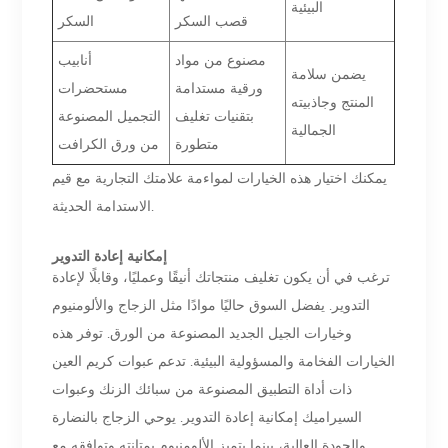
البيئية
قصب السكر
السكر
مصنوع من مواد
أنابيب
يضمن سلامة
ورقية مستدامة
مستحضرات
المنتج وجاذبيته
بتقنيات تغليف
التجميل المصنوعة
الجمالية
متطورة
من ورق الكرافت
يمكنك اختيار هذه الخيارات لمواءمة علامتك التجارية مع قيم
الاستدامة الحديثة.
إمكانية إعادة التدوير
ترغب في أن يكون تغليف منتجاتك أنيقًا وعمليًا، وقابلًا لإعادة
التدوير. يفضل السوق حاليًا موادًا مثل الزجاج والألومنيوم
وخيارات الجيل الجديد المصنوعة من الورق. توفر هذه
الخيارات الفخامة والمسؤولية البيئية. تدعم عبوات كريم العين
ذات أداة التطبيق المصنوعة من سبائك الزنك وعبوات
السيراميك إمكانية إعادة التدوير. يوحي الزجاج بالنضارة
والجودة العالية، بينما يتميز الألومنيوم بمتانته وتوافقه مع