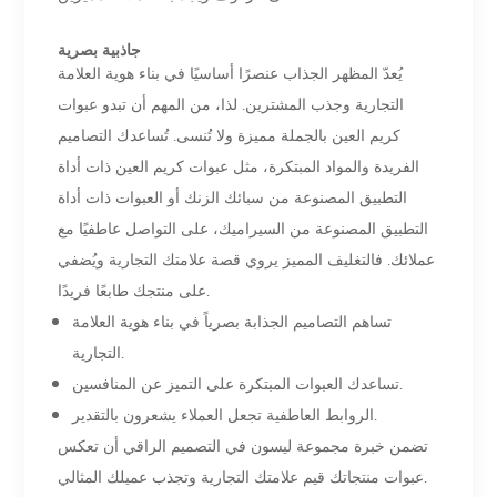
جاذبية بصرية
يُعدّ المظهر الجذاب عنصرًا أساسيًا في بناء هوية العلامة
التجارية وجذب المشترين. لذا، من المهم أن تبدو عبوات
كريم العين بالجملة مميزة ولا تُنسى. تُساعدك التصاميم
الفريدة والمواد المبتكرة، مثل عبوات كريم العين ذات أداة
التطبيق المصنوعة من سبائك الزنك أو العبوات ذات أداة
التطبيق المصنوعة من السيراميك، على التواصل عاطفيًا مع
عملائك. فالتغليف المميز يروي قصة علامتك التجارية ويُضفي
على منتجك طابعًا فريدًا.
تساهم التصاميم الجذابة بصرياً في بناء هوية العلامة
التجارية.
تساعدك العبوات المبتكرة على التميز عن المنافسين.
الروابط العاطفية تجعل العملاء يشعرون بالتقدير.
تضمن خبرة مجموعة ليسون في التصميم الراقي أن تعكس
عبوات منتجاتك قيم علامتك التجارية وتجذب عميلك المثالي.