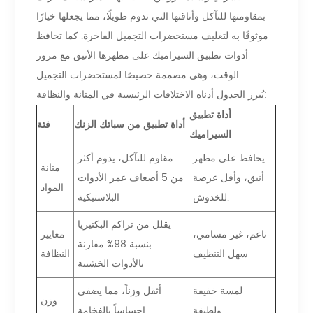
بمقاومتها للتآكل وأناقتها التي تدوم طويلًا، مما يجعلها خيارًا
موثوقًا به لتغليف مستحضرات التجميل الفاخرة. كما تحافظ
أدوات تطبيق السيراميك على مظهرها الأنيق مع مرور
الوقت، وهي مصممة خصيصًا لمستحضرات التجميل.
يُبرز الجدول أدناه الاختلافات الرئيسية في المتانة والنظافة:
أداة تطبيق
أداة تطبيق من سبائك الزنك
فئة
السيراميك
يحافظ على مظهر
مقاوم للتآكل، يدوم أكثر
متانة
أنيق، وأقل عرضة
من 5 أضعاف عمر الأدوات
المواد
للخدوش.
البلاستيكية
يقلل من تراكم البكتيريا
ناعم، غير مسامي،
معايير
بنسبة 98% مقارنة
سهل التنظيف
النظافة
بالأدوات الخشبية
لمسة خفيفة
أثقل وزناً، مما يضفي
وزن
ولطيفة
إحساساً بالفخامة