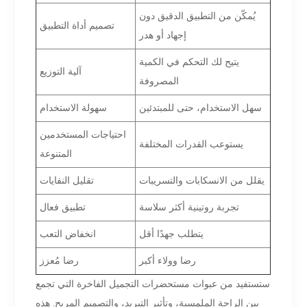
يُمكّن من التطبيق الدقيق دون
تصميم أداة التطبيق
إجهاد أو هدر
يتيح لك التحكم في الكمية
آلية التوزيع
المصروفة
سهل الاستخدام، حتى للمبتدئين
سهولة الاستخدام
احتياجات المستخدمين
يستوعب القدرات المختلفة
المتنوعة
يقلل من الانسكابات والتسريبات
تقليل النفايات
تجربة روتينية أكثر سلاسة
تطبيق فعال
يتطلب جهدًا أقل
انخفاض التعب
رضا وولاء أكبر
رضا مُعزز
ستستفيد من عبوات مستحضرات التجميل الفاخرة التي تجمع
بين الراحة الملمسية، وتأثير التبريد، والتصميم المريح. هذه