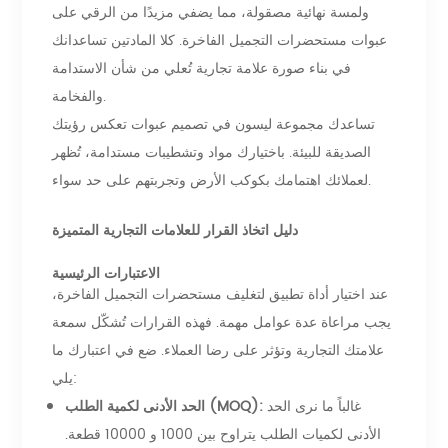
ولمسة نهائية مصقولة، مما يضفي مزيدًا من الرقي على
عبوات مستحضرات التجميل الفاخرة. كلا المادتين تساعدانك
في بناء صورة علامة تجارية تُعلي من شأن الاستدامة
والفخامة.
تساعدك مجموعة ليسون في تصميم عبوات تعكس رؤيتك
الصديقة للبيئة. باختيارك مواد وتشطيبات مستدامة، تُظهر
لعملائك اهتمامك بكوكب الأرض وتجربتهم على حد سواء.
دليل اتخاذ القرار للعلامات التجارية المتميزة
الاعتبارات الرئيسية
عند اختيار أداة تطبيق لتغليف مستحضرات التجميل الفاخرة،
يجب مراعاة عدة عوامل مهمة. فهذه القرارات تُشكّل سمعة
علامتك التجارية وتؤثر على رضا العملاء. ضع في اعتبارك ما
يلي:
غالباً ما نرى الحد
الحد الأدنى لكمية الطلب (MOQ):
الأدنى لكميات الطلب يتراوح بين 1000 و 10000 قطعة.