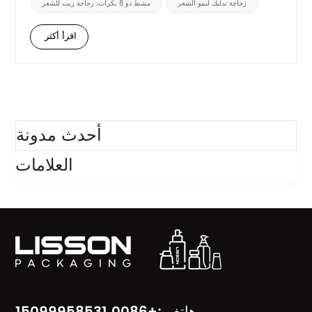
زجاجة تدليك لنمو الشعر
مشط ذو 8 بكرات، زجاجة زيت للشعر
متساوٍ وتدليك لطيف بخطوة واحدة...
اقرأ أكثر
فئات
أحدث مدونة
العلامات