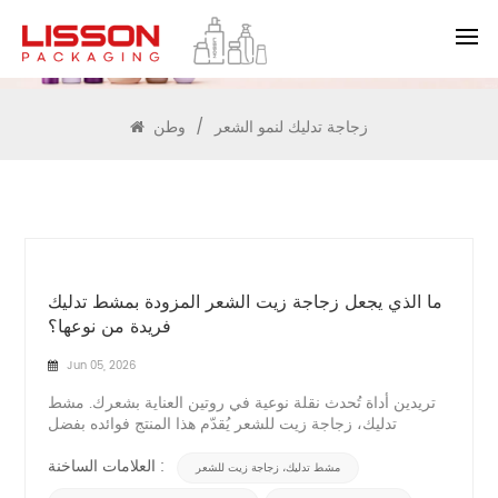
يبحث
زجاجة تدليك لنمو الشعر
/
وطن
ما الذي يجعل زجاجة زيت الشعر المزودة بمشط تدليك
فريدة من نوعها؟
Jun 05, 2026
تريدين أداة تُحدث نقلة نوعية في روتين العناية بشعرك. مشط
تدليك، زجاجة زيت للشعر يُقدّم هذا المنتج فوائده بفضل
تصميمه المدمج ذي المشط والاستخدام المزدوج. تتيح لك هذه
الزجاجة وضع الزيوت المغذية مباشرةً على فروة رأسك مع
العلامات الساخنة :
مشط تدليك، زجاجة زيت للشعر
تحفيز الدورة الدموية مع كل تمريرة. ستحصلين على توزيع