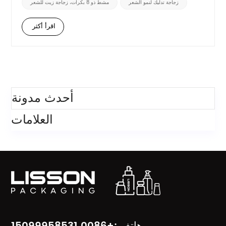
زجاجة تدليك لنمو الشعر
مشط ذو 8 بكرات، زجاجة زيت للشعر
متساوٍ وتدليك لطيف بخطوة واحدة...
اقرأ أكثر
فئات
أحدث مدونة
العلامات