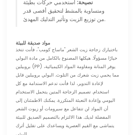
نصيحة:
استخدمي حركات بطيئة
ومتساوية بالمشط لتحقيق أقصى قدر
من توزيع الزيت وتأثير التدليك المهدئ.
مواد صديقة للبيئة
باختيارك زجاجة زيت الشعر "ماساج كومب"، فأنت تتخذ
خيارًا مسؤولًا. هيكلها المصنوع بالكامل من مادة البولي
بروبيلين (PP) يوفر المتانة ومقاومة المواد الكيميائية،
مما يحمي زيت شعرك من التلوث. البولي بروبيلين قابل
لإعادة التدوير، لذا فأنت تدعم الاستدامة مع كل
استخدام. تصميم الزجاجة المتين يتحمل الاستخدام
اليومي وإعادة التعبئة المتكررة. يمكنك الاطمئنان إلى
أن المواد لن تتفاعل مع سيرومات أو زيوت الشعر
المفضلة لديك. هذا الالتزام بالتصميم الصديق للبيئة
يتماشى مع القيم العصرية ويساعدك على تقليل أثرك
البيئي.