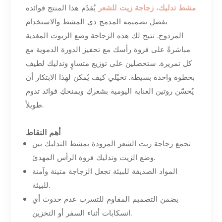
مشط تدليك، زجاجة زيت للشعر
يُقدّم هذا المنتج فوائده
بفضل تصميمه المدمج ذي المشط والاستخدام
المزدوج. تتيح لك هذه الزجاجة وضع الزيوت المغذية
مباشرةً على فروة رأسك مع تحفيز الدورة الدموية مع
كل تمريرة. ستحصلين على توزيع متساوٍ وتدليك لطيف
بخطوة واحدة بسيطة. تخيّلي كيف يُمكن لهذا الابتكار أن
يُحسّن روتين العناية اليومية بشعركِ ويمنحكِ فوائد تدوم
طويلاً.
أهم النقاط
تجمع زجاجة زيت الشعر المزودة بمشط التدليك بين
وضع الزيت وتدليك فروة الرأس المهدئ.
المواد الصديقة للبيئة تجعل الزجاجة متينة وآمنة
للبيئة.
يضمن التصميم المقاوم للتسرب عدم حدوث أي
انسكابات أثناء السفر أو التخزين.