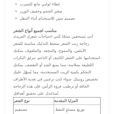
غطاء لولبي مانع للتسرب
صغير الحجم وخفيف الوزن
تصميم متين للاستخدام أثناء التنقل
مناسب لجميع أنواع الشعر
أنتِ تستحقين منتجًا يُلبي احتياجات شعركِ الفريدة.
زجاجة زيت الشعر بمشط التدليك مناسبة للشعر
الأملس، والمموج، والمجعد، والملفوف. يمكنكِ
استخدامها على الشعر الكثيف أو الناعم. تنزلق البكرات
اللطيفة بسلاسة، مما يمنع الشد أو التقصف. يمكنكِ
التحكم بكمية الزيت المستخدمة، مما يُسهّل عليكِ
تخصيص روتينكِ. سواء كنتِ ترغبين في تغذية الأطراف
الجافة أو ترطيب فروة الرأس، فإن هذه الزجاجة
تُساعدكِ على تحقيق أهدافكِ.
المزايا المقدمة
نوع الشعر
توزيع متساوٍ للنفط
مستقيم