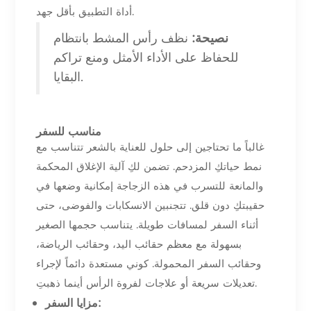
أداة التطبيق بأقل جهد.
نصيحة:
نظف رأس المشط بانتظام
للحفاظ على الأداء الأمثل ومنع تراكم
البقايا.
مناسب للسفر
غالباً ما تحتاجين إلى حلول للعناية بالشعر تتناسب مع
نمط حياتكِ المزدحم. تضمن لكِ آلية الإغلاق المحكمة
والمانعة للتسرب في هذه الزجاجة إمكانية وضعها في
حقيبتكِ دون قلق. تتجنبين الانسكابات والفوضى، حتى
أثناء السفر لمسافات طويلة. يتناسب حجمها الصغير
بسهولة مع معظم حقائب اليد، وحقائب الرياضة،
وحقائب السفر المحمولة. كوني مستعدة دائماً لإجراء
تعديلات سريعة أو علاجات لفروة الرأس أينما ذهبتِ.
مزايا السفر: