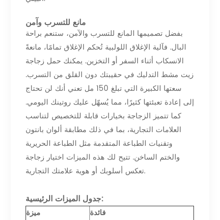
مانع للتسرب وآمن
بفضل تصميمها المانع للتسرب والآمن، ستنعم براحة
البال. فآلية الإغلاق اللولبية تُحكم الإغلاق تمامًا، مانعةً
الانسكاب أثناء السفر أو التخزين. يمكنك حمل زجاجة
زيت مشط التدليك في حقيبتك دون القلق من التسرب.
سعتها الكبيرة التي تبلغ 150 مل تعني أنك لن تحتاج
إلى إعادة تعبئتها كثيرًا، مما يُسهّل عليك روتينك اليومي.
كما تتميز الزجاجة بخيارات قابلة للتخصيص لتناسب
العلامات التجارية، بما في ذلك مطابقة ألوان بانتون
وتقنيات الطباعة المتقدمة مثل الطباعة الحريرية
والختم الساخن. تتيح لك هذه الميزات اختيار زجاجة
تعكس أسلوبك أو هوية علامتك التجارية.
جدول الميزات الرئيسية:
فائدة
ميزة