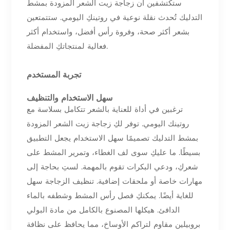
ستكتشفين أن زجاجة زيت الشعر المزودة بمشط
التدليك تُحدث نقلة نوعية في روتينكِ اليومي. ستتمتعين
بشعر أكثر صحة، وفروة رأس أفضل، واستخدام أكثر
فعالية لمنتجاتكِ المفضلة.
تجربة المستخدم
سهل الاستخدام والتنظيف
ترغبين في أداة للعناية بالشعر تتكامل بسلاسة مع
روتينك اليومي. توفر لكِ زجاجة زيت الشعر المزودة
بمشط التدليك تصميمًا سهل الاستخدام يجعل التطبيق
بسيطًا. ما عليكِ سوى لف الغطاء، وتمرير المشط على
شعركِ، ودعي البكرات تقوم بالمهمة. لستِ بحاجة إلى
مهارات خاصة أو ملحقات إضافية. تنظيف الزجاجة سهل
للغاية أيضًا. يمكنكِ فصل رأس المشط وشطفه بالماء
الدافئ. هيكلها المصنوع بالكامل من مادة البولي
بروبيلين مقاوم لتراكم الأوساخ، مما يحافظ على نظافة