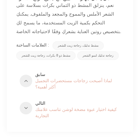
نعم، ينزلق المشط ذو الثماني بكرات بسلاسة على
الشعر الأملس والمموج والمجعد والملفوف. يمكنكِ
التحكم بكمية الزيت المستخدمة، ما يسمح لكِ
بتخصيص روتين العناية بشعركِ وفقًا لاحتياجاته الخاصة.
العلامات الساخنة :
مشط تدليك، زجاجة زيت للشعر
زجاجة تدليك لنمو الشعر
مشط ذو 8 بكرات، زجاجة زيت للشعر
سابق
لماذا أصبحت زجاجات مستحضرات التجميل
أكثر أهمية؟
التالي
كيفية اختيار عبوة مضخة لوشن تناسب علامتك
التجارية