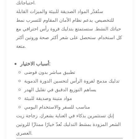
احتياجاتك.
ستُقدّر المواد الصديقة للبيئة والميزات القابلة
للتخصيص. يدعم نظام الأمان المقاوم للتسرب نمط
حياتك النشط. ستستمتع بتدليك فروة رأس احترافي مع
كل استخدام. ستحصل على شعر أكثر صحة وروتين أكثر
متعة.
أسباب الاختيار:
تطبيق مباشر بدون فوضى
تدليك مدمج لفروة الرأس لتحسين الدورة الدموية
يساهم التوزيع الدقيق في تقليل الهدر
مواد متينة وصديقة للبيئة
مناسب للسفر والاستخدام اليومي
إنكِ تستثمرين بذكاء في العناية بشعركِ. زجاجة زيت
الشعر المزودة بمشط التدليك تُعدّ خيارًا ممتازًا للروتين
العصري.