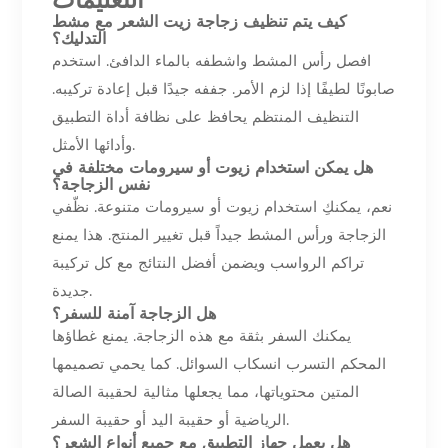
التعليمات
كيف يتم تنظيف زجاجة زيت الشعر مع مشط
التدليك؟
افصل رأس المشط واشطفه بالماء الدافئ. استخدم
صابونًا لطيفًا إذا لزم الأمر. جففه جيدًا قبل إعادة تركيبه.
التنظيف المنتظم يحافظ على نظافة أداة التطبيق
وأدائها الأمثل.
هل يمكن استخدام زيوت أو سيرومات مختلفة في
نفس الزجاجة؟
نعم، يمكنكِ استخدام زيوت أو سيرومات متنوعة. نظّفي
الزجاجة ورأس المشط جيداً قبل تغيير المنتج. هذا يمنع
تراكم الرواسب ويضمن أفضل النتائج مع كل تركيبة
جديدة.
هل الزجاجة آمنة للسفر؟
يمكنك السفر بثقة مع هذه الزجاجة. يمنع غطاؤها
المحكم التسرب انسكاب السوائل. كما يحمي تصميمها
المتين محتوياتها، مما يجعلها مثالية لحقيبة الصالة
الرياضية أو حقيبة اليد أو حقيبة السفر.
هل يعمل جهاز التطبيق مع جميع أنواع الشعر؟