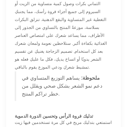
الثماني بكرات وصول كمية متساوية من الزيت أو
السيروم إلى جميع أجزاء فروة رأسك، مما يجنبكِ
التغطية غير المتساوية والبقع الدهنية. تنزلق البكرات
بسلاسة، موزعةً المنتج بالتساوي من الجذور إلى
الأطراف، مما يساعد شعرك على امتصاص العناصر
الغذائية بكفاءة أكبر. ستلاحظين نعومة ولمعان شعرك
بعد كل استخدام. تصميم الزجاجة يغنيكِ عن تقسيم
الشعر يدويًا أو اتساخ يديكِ، فكل ما عليكِ فعله هو
تمشيط شعركِ ودعي الموزع يقوم بالباقي.
ملحوظة:
يساهم التوزيع المتساوي في
دعم نمو الشعر بشكل صحي ويقلل من
خطر تراكم المنتج.
تدليك فروة الرأس وتحسين الدورة الدموية
استمتعي بتدليك مريح في كل مرة تستخدمين فيها زيت