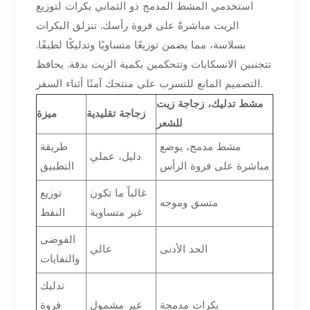
استخدمي المشط المدمج ذو الثماني بكرات لتوزيع
الزيت مباشرةً على فروة رأسك. تنزلق البكرات
بسلاسة، مما يضمن توزيعًا متساويًا وتدليكًا لطيفًا.
تتجنبين الانسكابات وتتحكمين بكمية الزيت بدقة. يحافظ
التصميم المانع للتسرب على منتجك آمنًا أثناء السفر.
مشط تدليك، زجاجة زيت
زجاجة تقليدية
ميزة
للشعر
مشط مدمج، يوضع
طريقة
دليل، عملي
مباشرة على فروة الرأس
التطبيق
غالباً ما تكون
توزيع
متسق وموجه
غير متساوية
النفط
الفوضى
الحد الأدنى
عالي
والنفايات
تدليك
بكرات مدمجة
غير مشمول
فروة