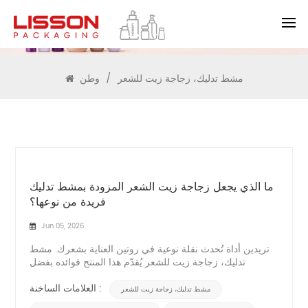
يبحث
مشط تدليك، زجاجة زيت للشعر
/
وطن
ما الذي يجعل زجاجة زيت الشعر المزودة بمشط تدليك
فريدة من نوعها؟
Jun 05, 2026
تريدين أداة تُحدث نقلة نوعية في روتين العناية بشعرك. مشط
تدليك، زجاجة زيت للشعر يُقدّم هذا المنتج فوائده بفضل
تصميمه المدمج ذي المشط والاستخدام المزدوج. تتيح لك هذه
الزجاجة وضع الزيوت المغذية مباشرةً على فروة رأسك مع
العلامات الساخنة :
مشط تدليك، زجاجة زيت للشعر
تحفيز الدورة الدموية مع كل تمريرة. ستحصلين على توزيع