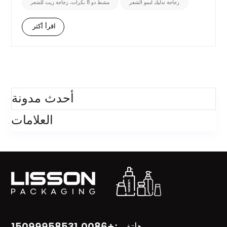
زجاجة تدليك لنمو الشعر
مشط ذو 8 بكرات، زجاجة زيت للشعر
متساوٍ وتدليك لطيف بخطوة واحدة...
اقرأ أكثر
فئات
أحدث مدونة
العلامات